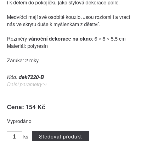
i k dětem do pokojíčku jako stylová dekorace polic.
Medvídci mají své osobité kouzlo. Jsou roztomilí a vrací
nás ve skrytu duše k myšlenkám z dětství.
Rozměry
vánoční dekorace na okno
: 6 × 8 × 5.5 cm
Materiál: polyresin
Záruka: 2 roky
Kód:
dek7220-B
Další parametry
Cena: 154 Kč
Vyprodáno
ks
Sledovat produkt