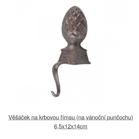
Věšáček na krbovou římsu (na vánoční punčochu)
6,5x12x14cm