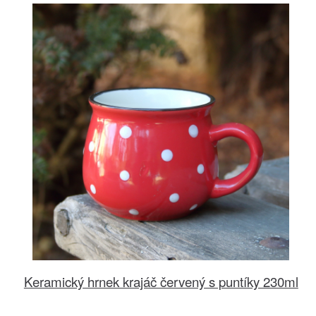
Keramický hrnek krajáč červený s puntíky 230ml