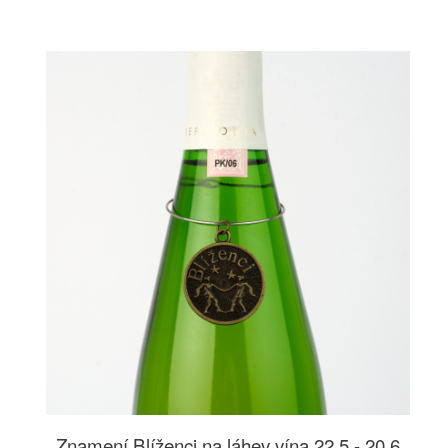
Znamení Blíženci na láhev vína 22.5 - 20.6