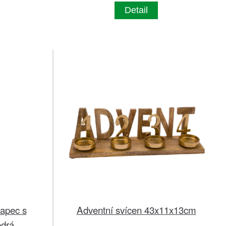
Detail
lapec s
Adventní svícen 43x11x13cm
drá