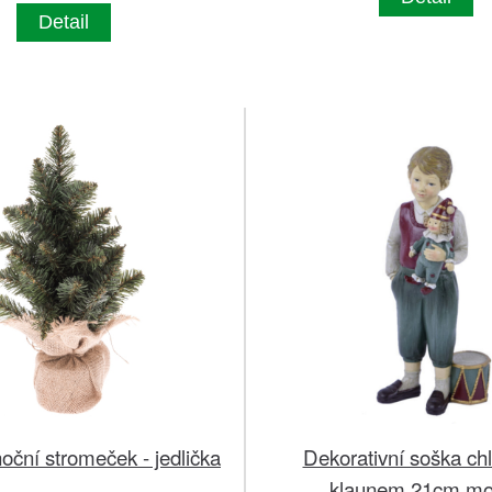
Detail
ční stromeček - jedlička
Dekorativní soška ch
klaunem 21cm mo