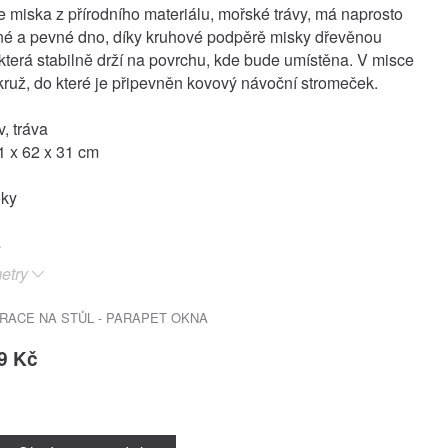
je miska z přírodního materiálu, mořské trávy, má naprosto
né a pevné dno, díky kruhové podpěrě misky dřevěnou
která stabilně drží na povrchu, kde bude umístěna. V misce
kruž, do které je připevněn kovový návoční stromeček.
v, tráva
 x 62 x 31 cm
oky
etry
RACE NA STŮL - PARAPET OKNA
9 Kč