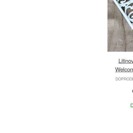
Litino
Welcom
DOPRODEJ
D