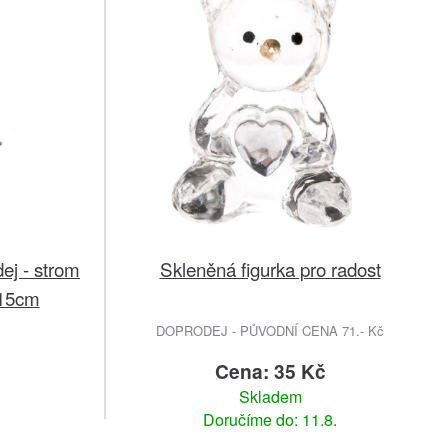
ej - strom
Skleněná figurka pro radost
x15cm
DOPRODEJ - PŮVODNÍ CENA 71.- Kč
č
Cena: 35 Kč
Skladem
Doručíme do: 11.8.