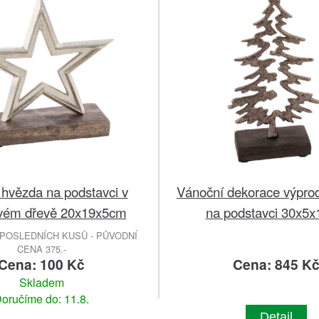
 hvězda na podstavci v
Vánoční dekorace výprod
ém dřevě 20x19x5cm
na podstavci 30x5
POSLEDNÍCH KUSŮ - PŮVODNÍ
CENA 375.-
Cena: 100 Kč
Cena: 845 K
Skladem
oručíme do: 11.8.
Detail