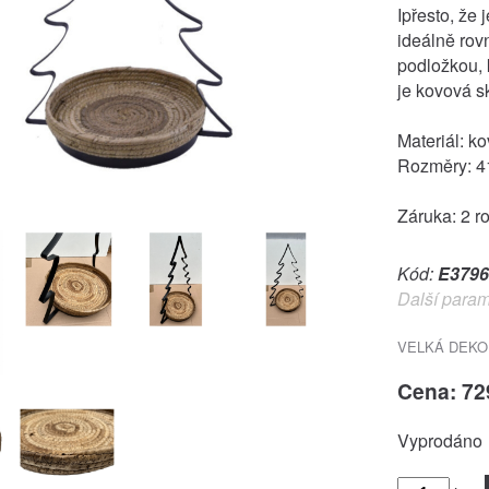
Ipřesto, že 
ideálně rov
podložkou, 
je kovová s
Materiál: ko
Rozměry: 41
Záruka: 2 r
Kód:
E3796
Další param
VELKÁ DEKO
Cena: 72
Vyprodáno