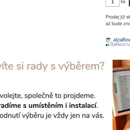
ks
Prodej již s
až bude zno