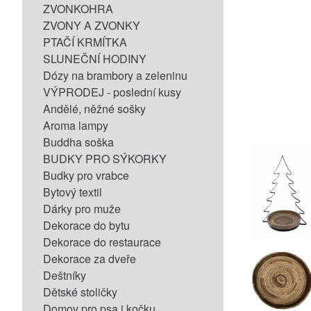
ZVONKOHRA
ZVONY A ZVONKY
PTAČÍ KRMÍTKA
SLUNEČNÍ HODINY
Dózy na brambory a zeleninu
VÝPRODEJ - poslední kusy
Andělé, něžné sošky
Aroma lampy
Buddha soška
BUDKY PRO SÝKORKY
Budky pro vrabce
Bytový textil
Dárky pro muže
Dekorace do bytu
Dekorace do restaurace
Dekorace za dveře
Deštníky
Dětské stoličky
Domov pro psa i kočku