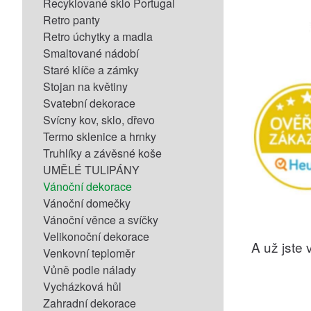
Recyklované sklo Portugal
Retro panty
Retro úchytky a madla
Smaltované nádobí
Staré klíče a zámky
Stojan na květiny
Svatební dekorace
Svícny kov, sklo, dřevo
Termo sklenice a hrnky
Truhlíky a závěsné koše
UMĚLÉ TULIPÁNY
Vánoční dekorace
Vánoční domečky
Vánoční věnce a svíčky
Velikonoční dekorace
A už jste v
Venkovní teploměr
Vůně podle nálady
Vycházková hůl
Zahradní dekorace