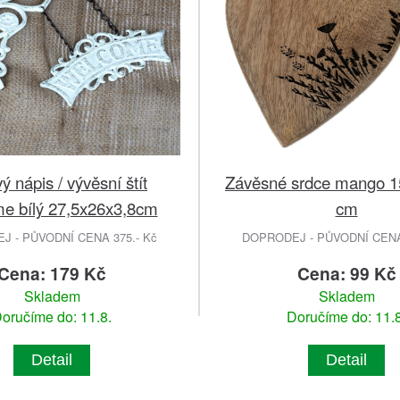
vý nápis / vývěsní štít
Závěsné srdce mango 15
e bílý 27,5x26x3,8cm
cm
 - PŮVODNÍ CENA 375.- Kč
DOPRODEJ - PŮVODNÍ CENA 
Cena: 179 Kč
Cena: 99 Kč
Skladem
Skladem
oručíme do: 11.8.
Doručíme do: 11.8
Detail
Detail