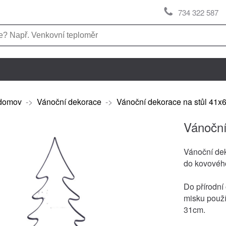
734 322 587
domov
->
Vánoční dekorace
->
Vánoční dekorace na stůl 41
Vánoční
Vánoční dek
do kovovéh
Do přírodní
misku použí
31cm.