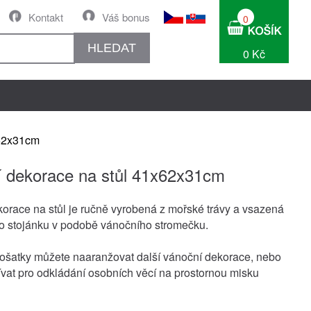
Kontakt
Váš bonus
0
HLEDAT
0 Kč
x62x31cm
 dekorace na stůl 41x62x31cm
orace na stůl je ručně vyrobená z mořské trávy a vsazená
o stojánku v podobě vánočního stromečku.
 ošatky můžete naaranžovat další vánoční dekorace, nebo
vat pro odkládání osobních věcí na prostornou misku