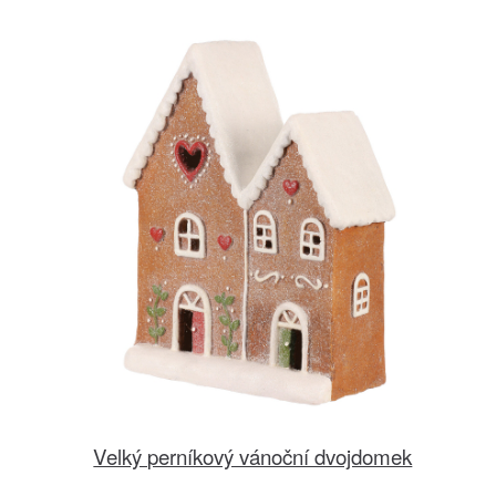
Velký perníkový vánoční dvojdomek