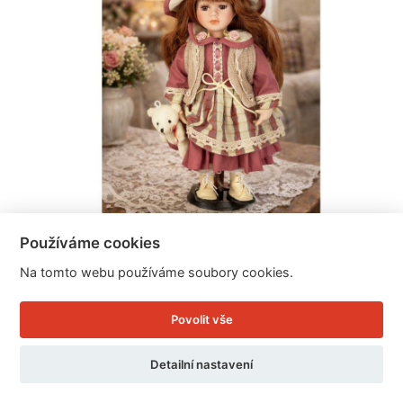
Používáme cookies
Na tomto webu používáme soubory cookies.
Porcelánová paneka Anežka 30cm
Povolit vše
Cena: 449 Kč
Detailní nastavení
Skladem
Doručíme do: 12.8.