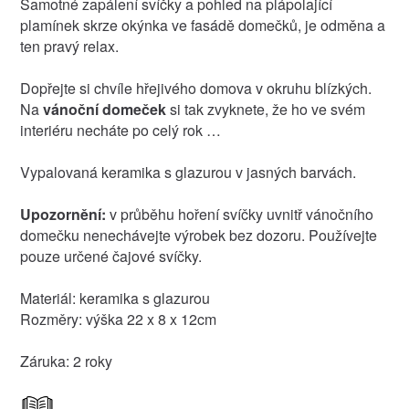
Samotné zapálení svíčky a pohled na plápolající
plamínek skrze okýnka ve fasádě domečků, je odměna a
ten pravý relax.
Dopřejte si chvíle hřejivého domova v okruhu blízkých.
Na
vánoční domeček
si tak zvyknete, že ho ve svém
interiéru necháte po celý rok …
Vypalovaná keramika s glazurou v jasných barvách.
Upozornění:
v průběhu hoření svíčky uvnitř vánočního
domečku nenechávejte výrobek bez dozoru. Používejte
pouze určené čajové svíčky.
Materiál: keramika s glazurou
Rozměry: výška 22 x 8 x 12cm
Záruka: 2 roky