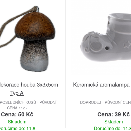
dekorace houba 3x3x5cm
Keramická aromalampa 
Typ A
POSLEDNÍCH KUSŮ - PŮVODNÍ
DOPRODEJ - PŮVODNÍ CENA
CENA 112.-
Cena: 50 Kč
Cena: 39 Kč
Skladem
Skladem
oručíme do: 11.8.
Doručíme do: 11.8