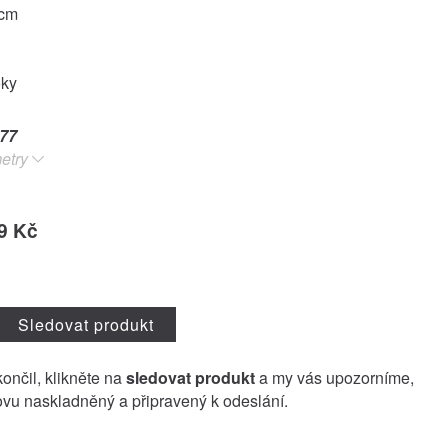
9cm
oky
77
etry
9 Kč
Sledovat produkt
končil, klikněte na
sledovat produkt
a my vás upozorníme,
vu naskladněný a připravený k odeslání.