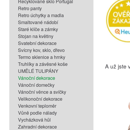
Recyklované sklo Portugal
Retro panty
Retro úchytky a madla
Smaltované nádobí
Staré klíče a zámky
Stojan na květiny
Svatební dekorace
Svícny kov, sklo, dřevo
Termo sklenice a hrnky
Truhlíky a závěsné koše
A už jste v
UMĚLÉ TULIPÁNY
Vánoční dekorace
Vánoční domečky
Vánoční věnce a svíčky
Velikonoční dekorace
Venkovní teploměr
Vůně podle nálady
Vycházková hůl
Zahradní dekorace