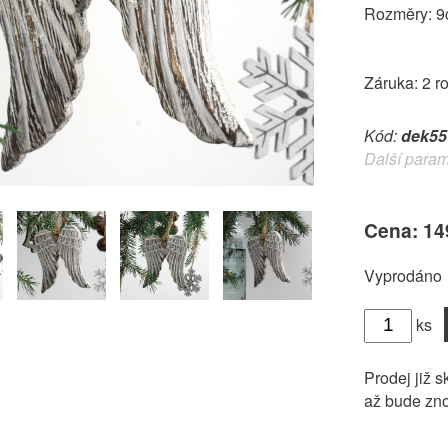
Rozměry: 
Záruka: 2 r
Kód:
dek55
Další param
Cena: 14
Vyprodáno
ks
Prodej již s
až bude zno