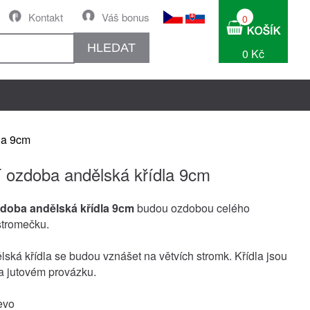
Kontakt
Váš bonus
0
HLEDAT
0 Kč
la 9cm
 ozdoba andělská křídla 9cm
doba andělská křídla 9cm
budou ozdobou celého
stromečku.
ská křídla se budou vznášet na větvích stromk. Křídla jsou
a jutovém provázku.
evo