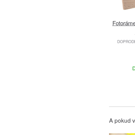
Fotoráme
DOPRODEJ
D
A pokud v