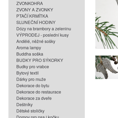
ZVONKOHRA
ZVONY A ZVONKY
PTAČÍ KRMÍTKA
SLUNEČNÍ HODINY
Dózy na brambory a zeleninu
VÝPRODEJ - poslední kusy
Andělé, něžné sošky
Aroma lampy
Buddha soška
BUDKY PRO SÝKORKY
Budky pro vrabce
Bytový textil
Dárky pro muže
Dekorace do bytu
Dekorace do restaurace
Dekorace za dveře
Deštníky
Dětské stoličky
Domov pro psa i kočku