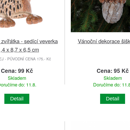
zvířátka - sedící veverka
Vánoční dekorace šiš
,4 x 8,7 x 6,5 cm
 - PŮVODNÍ CENA 175.- Kč
Cena: 99 Kč
Cena: 95 Kč
Skladem
Skladem
oručíme do: 11.8.
Doručíme do: 11.8
Detail
Detail