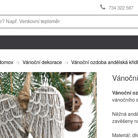
734 322 587
domov
->
Vánoční dekorace
->
Vánoční ozdoba andělská kříd
Vánoční
Vánoční oz
vánočního 
Něžná anděl
zavěšeny n
Materiál: dř