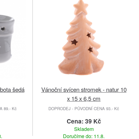
bota šedá
Vánoční svícen stromek - natur 10
x 15 x 6,5 cm
 89.- Kč
DOPRODEJ - PŮVODNÍ CENA 93.- Kč
Cena: 39 Kč
Skladem
.
Doručíme do: 11.8.