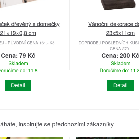
ček dřevěný s domečky
Vánoční dekorace d
21×19×0,8 cm
23x5x11cm
 - PŮVODNÍ CENA 161.- Kč
DOPRODEJ POSLEDNÍCH KUSŮ
CENA 379.-
Cena: 79 Kč
Cena: 200 K
Skladem
Skladem
oručíme do: 11.8.
Doručíme do: 11.8
Detail
Detail
áháte, inspirujte se předchozími zákazníky