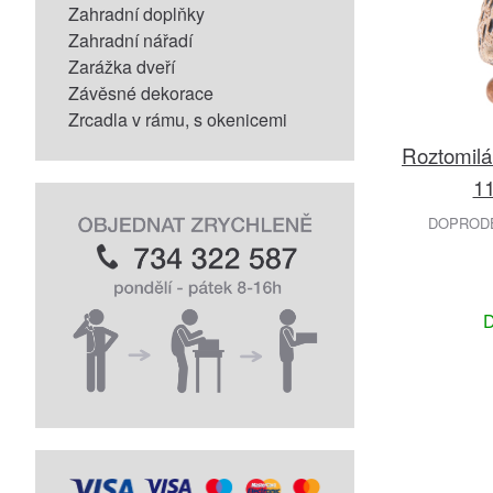
Zahradní doplňky
Zahradní nářadí
Zarážka dveří
Závěsné dekorace
Zrcadla v rámu, s okenicemi
Roztomilá 
11
DOPRODEJ
D