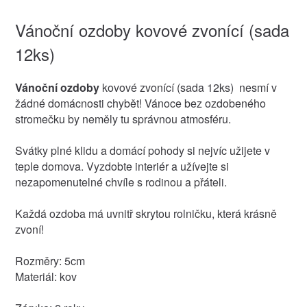
Vánoční ozdoby kovové zvonící (sada
12ks)
Vánoční ozdoby
kovové zvonící (sada 12ks) nesmí v
žádné domácnosti chybět! Vánoce bez ozdobeného
stromečku by neměly tu správnou atmosféru.
Svátky plné klidu a domácí pohody si nejvíc užijete v
teple domova. Vyzdobte interiér a užívejte si
nezapomenutelné chvíle s rodinou a přáteli.
Každá ozdoba má uvnitř skrytou rolničku, která krásně
zvoní!
Rozměry: 5cm
Materiál: kov