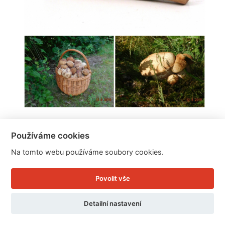
Houbařský nůž 21cm
Používáme cookies
Na tomto webu používáme soubory cookies.
Cena: 279 Kč
Skladem
Povolit vše
Doručíme do: 11.8.
Detailní nastavení
Detail