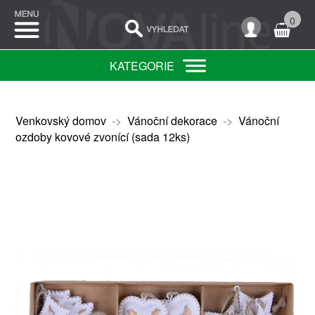
0
KATEGORIE
Venkovský domov
->
Vánoční dekorace
->
Vánoční
ozdoby kovové zvonící (sada 12ks)