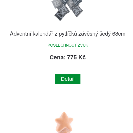
Adventní kalendář z pytlíčků závěsný šedý 68cm
POSLECHNOUT ZVUK
Cena: 775 Kč
Detail