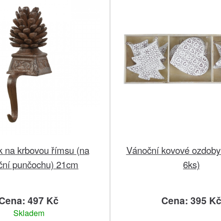
 na krbovou římsu (na
Vánoční kovové ozdoby 
ční punčochu) 21cm
6ks)
Cena: 497 Kč
Cena: 395 K
Skladem