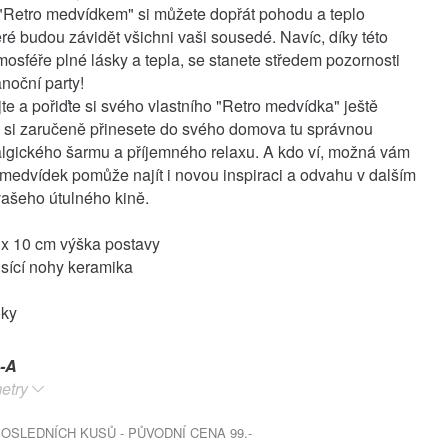
S "Retro medvídkem" si můžete dopřát pohodu a teplo
ré budou závidět všichni vaši sousedé. Navíc, díky této
mosféře plné lásky a tepla, se stanete středem pozornosti
noční party!
te a pořiďte si svého vlastního "Retro medvídka" ještě
 si zaručeně přinesete do svého domova tu správnou
lgického šarmu a příjemného relaxu. A kdo ví, možná vám
 medvídek pomůže najít i novou inspiraci a odvahu v dalším
vašeho útulného kině.
x 10 cm výška postavy
sící nohy keramika
oky
-A
etry
SLEDNÍCH KUSŮ - PŮVODNÍ CENA 99.-