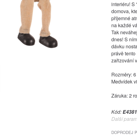
interiéru! 
domova, kte
příjemné at
na každé vá
Tak neváhej
dnes! S ním
dávku nosta
právě tento
zařizování 
Rozměry: 6 
Medvídek vi
Záruka: 2 r
Kód:
E4381
Další param
DOPRODEJ PO