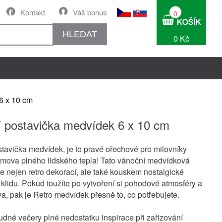
Kontakt
Váš bonus
0
HLEDAT
0 Kč
6 x 10 cm
 postavička medvídek 6 x 10 cm
tavička medvídek, je to pravé ořechové pro milovníky
mova plného lidského tepla! Tato vánoční medvídková
je nejen retro dekorací, ale také kouskem nostalgické
 klidu. Pokud toužíte po vytvoření si pohodové atmosféry a
a, pak je Retro medvídek přesně to, co potřebujete.
dné večery plné nedostatku inspirace při zařizování