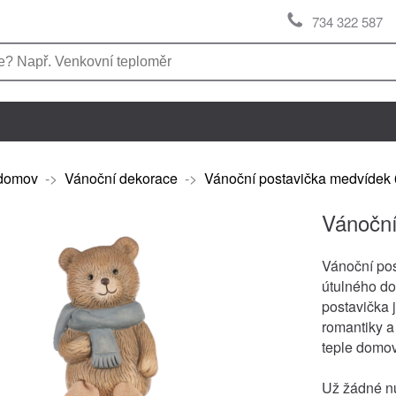
734 322 587
domov
->
Vánoční dekorace
->
Vánoční postavička medvídek 
Vánoční
Vánoční pos
útulného do
postavička 
romantiky a
teple domov
Už žádné nu