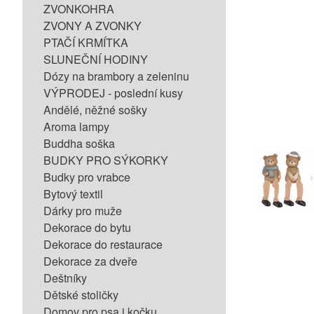
ZVONKOHRA
ZVONY A ZVONKY
PTAČÍ KRMÍTKA
SLUNEČNÍ HODINY
Dózy na brambory a zeleninu
VÝPRODEJ - poslední kusy
Andělé, něžné sošky
Aroma lampy
Buddha soška
BUDKY PRO SÝKORKY
Budky pro vrabce
Bytový textil
Dárky pro muže
Dekorace do bytu
Dekorace do restaurace
Dekorace za dveře
Deštníky
Dětské stoličky
Domov pro psa i kočku