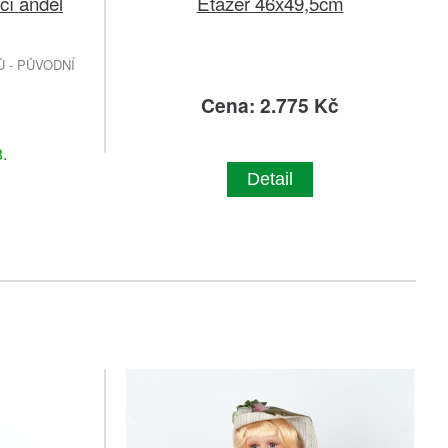
cí anděl
Etažér 46x49,5cm
 - PŮVODNÍ
Cena: 2.775 Kč
.
Detail