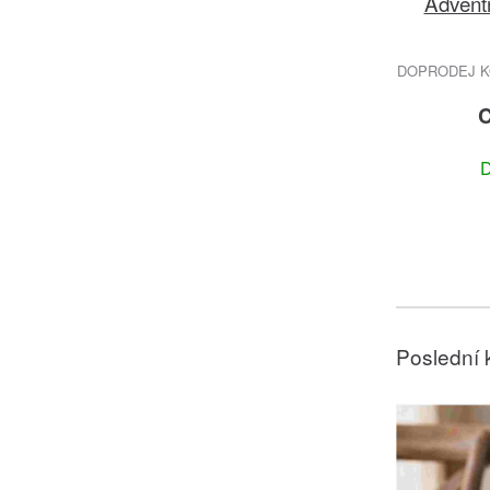
Advent
DOPRODEJ KO
C
D
Poslední 