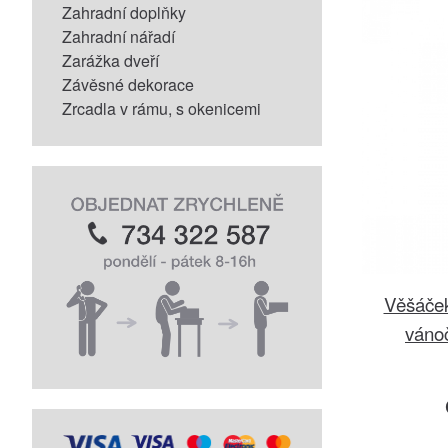
Zahradní doplňky
Zahradní nářadí
Zarážka dveří
Závěsné dekorace
Zrcadla v rámu, s okenicemi
Věšáček
váno