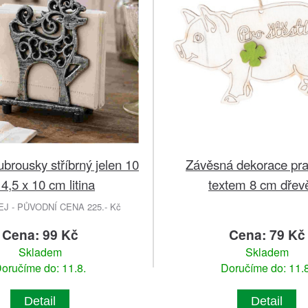
ubrousky stříbrný jelen 10
Závěsná dekorace pra
14,5 x 10 cm litina
textem 8 cm dřev
 - PŮVODNÍ CENA 225.- Kč
Cena: 99 Kč
Cena: 79 Kč
Skladem
Skladem
oručíme do: 11.8.
Doručíme do: 11.8
Detail
Detail