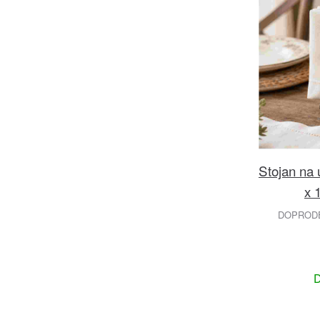
Stojan na 
x 
DOPRODEJ
D