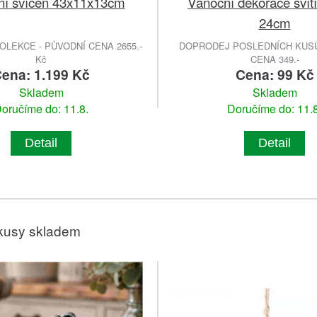
ní svícen 43x11x13cm
Vánoční dekorace svítí
24cm
LEKCE - PŮVODNÍ CENA 2655.-
DOPRODEJ POSLEDNÍCH KUSŮ
Kč
CENA 349.-
ena: 1.199 Kč
Cena: 99 Kč
Skladem
Skladem
oručíme do: 11.8.
Doručíme do: 11.8
Detail
Detail
kusy skladem