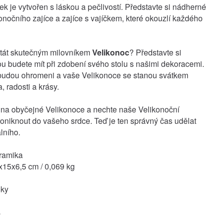
k je vytvořen s láskou a pečlivostí. Představte si nádherné
onočního zajíce a zajíce s vajíčkem, které okouzlí každého
stát skutečným milovníkem
Velikonoc
? Představte si
rou budete mít při zdobení svého stolu s našimi dekoracemi.
budou ohromeni a vaše Velikonoce se stanou svátkem
, radosti a krásy.
na obyčejné Velikonoce a nechte naše Velikonoční
oniknout do vašeho srdce. Teď je ten správný čas udělat
lního.
eramika
15x6,5 cm / 0,069 kg
oky