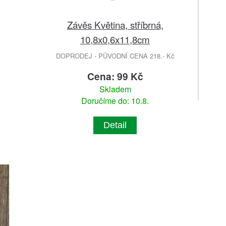
Závěs Květina, stříbrná,
10,8x0,6x11,8cm
DOPRODEJ - PŮVODNÍ CENA 218.- Kč
Cena: 99 Kč
Skladem
Doručíme do: 10.8.
Detail