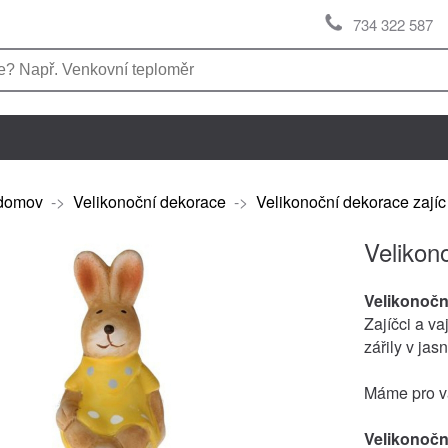
734 322 587
domov
->
Velikonoční dekorace
->
Velikonoční dekorace zajíc
Velikon
Velikonočn
Zajíčci a va
zářily v jas
Máme pro vá
Velikonočn