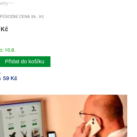
etry
PŮVODNÍ CENA 59.- Kč
 Kč
: 10.8.
Přidat do košíku