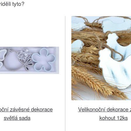
iděli tyto?
oční závěsné dekorace
Velikonoční dekorace
světlá sada
kohout 12ks