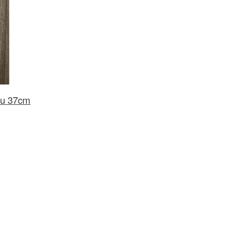
ou 37cm
č