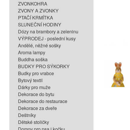
ZVONKOHRA
ZVONY A ZVONKY
PTAČÍ KRMÍTKA
SLUNEČNÍ HODINY
Dózy na brambory a zeleninu
VÝPRODEJ - poslední kusy
Andělé, něžné sošky
Aroma lampy
Buddha soška
BUDKY PRO SÝKORKY
Budky pro vrabce
Bytový textil
Dárky pro muže
Dekorace do bytu
Dekorace do restaurace
Dekorace za dveře
Deštníky
Dětské stoličky
Domov pro psa i kočku