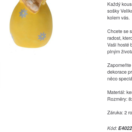
Každý kouse
sošky Velik
kolem vás.
Chcete se 
radost, kte
Vaši hosté 
plným života
Zapomeňte 
dekorace pr
něco speciá
Materiál: k
Rozměry: 8x
Záruka: 2 r
Kód:
E4022