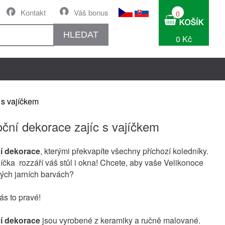
Kontakt
Váš bonus
0
HLEDAT
0 Kč
 s vajíčkem
oční dekorace zajíc s vajíčkem
í dekorace
, kterými překvapíte všechny příchozí koledníky.
jíčka rozzáří váš stůl i okna! Chcete, aby vaše Velikonoce
ných jarních barvách?
s to pravé!
í dekorace
jsou vyrobené z keramiky a ručně malované.