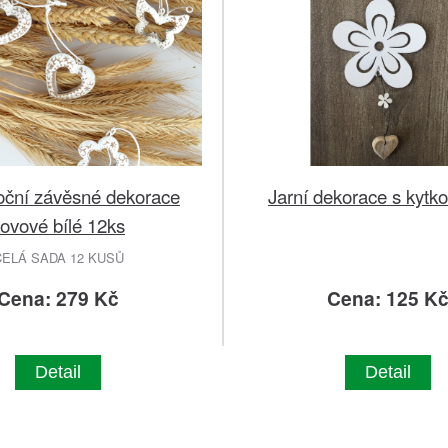
oční závěsné dekorace
Jarní dekorace s kytk
ovové bílé 12ks
CELÁ SADA 12 KUSŮ
Cena: 279 Kč
Cena: 125 K
Detail
Detail