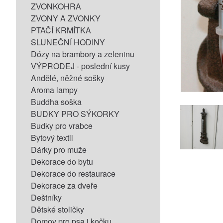
ZVONKOHRA
ZVONY A ZVONKY
PTAČÍ KRMÍTKA
SLUNEČNÍ HODINY
Dózy na brambory a zeleninu
VÝPRODEJ - poslední kusy
Andělé, něžné sošky
Aroma lampy
Buddha soška
BUDKY PRO SÝKORKY
Budky pro vrabce
Bytový textil
Dárky pro muže
Dekorace do bytu
Dekorace do restaurace
Dekorace za dveře
Deštníky
Dětské stoličky
Domov pro psa i kočku