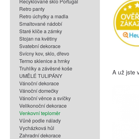
Recyklované sklo Portugal
Retro panty
Retro úchytky a madla
Smaltované nádobí
Staré klíče a zámky
Stojan na květiny
Svatební dekorace
Svícny kov, sklo, dřevo
Termo sklenice a hrnky
Truhlíky a závěsné koše
A už jste v
UMĚLÉ TULIPÁNY
Vánoční dekorace
Vánoční domečky
Vánoční věnce a svíčky
Velikonoční dekorace
Venkovní teploměr
Vůně podle nálady
Vycházková hůl
Zahradní dekorace