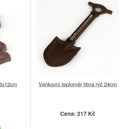
23x12cm
Venkovní teploměr litina rýč 24cm
č
Cena: 217 Kč
.