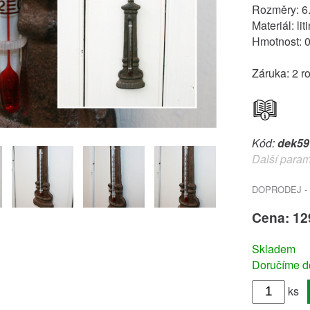
Rozměry: 6
Materiál: lit
Hmotnost: 
Záruka: 2 r
Kód:
dek59
Další param
DOPRODEJ - 
Cena: 12
Skladem
Doručíme do
ks