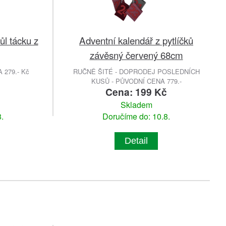
ůl tácku z
Adventní kalendář z pytlíčků
závěsný červený 68cm
279.- Kč
RUČNĚ ŠITÉ - DOPRODEJ POSLEDNÍCH
KUSŮ - PŮVODNÍ CENA 779.-
č
Cena: 199 Kč
Skladem
.
Doručíme do: 10.8.
Detail