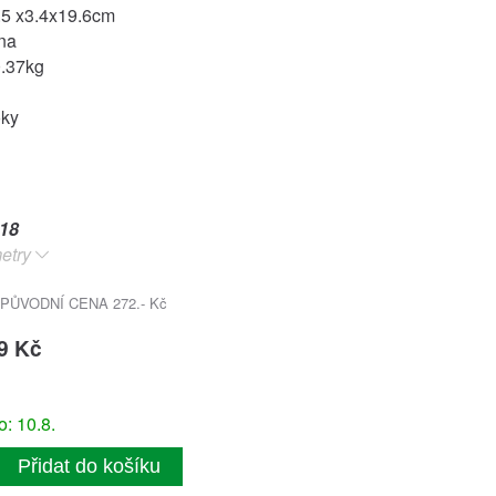
.5 x3.4x19.6cm
ina
0.37kg
oky
18
etry
PŮVODNÍ CENA 272.- Kč
9 Kč
: 10.8.
Přidat do košíku