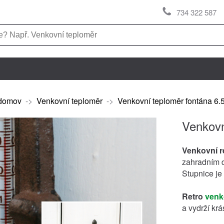
734 322 587
domov
->
Venkovní teploměr
->
Venkovní teploměr fontána 6.
Venkovn
Venkovní r
zahradním d
Stupnice je
Retro
venk
a vydrží krá