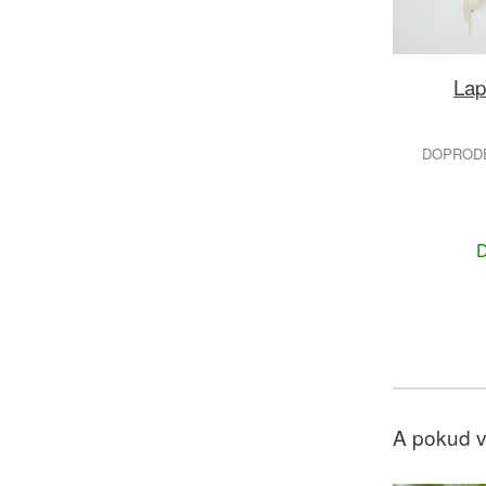
Lap
DOPRODEJ
D
A pokud v