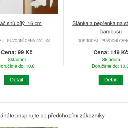
ač snů bílý 16 cm
Slánka a pepřenka na st
bambusu
 - PŮVODNÍ CENA 229.- Kč
DOPRODEJ - PŮVODNÍ CENA 
Cena: 99 Kč
Cena: 149 K
Skladem
Skladem
oručíme do: 10.8.
Doručíme do: 10.8
Detail
Detail
áháte, inspirujte se předchozími zákazníky