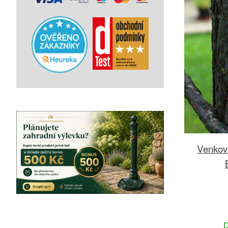
Venkov
D