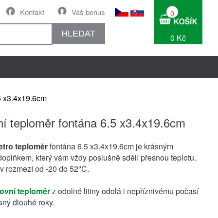
Kontakt
Váš bonus
0
HLEDAT
0 Kč
5 x3.4x19.6cm
í teploměr fontána 6.5 x3.4x19.6cm
etro teploměr
fontána 6.5 x3.4x19.6cm je krásným
oplňkem, který vám vždy poslušně sdělí přesnou teplotu.
 v rozmezí od -20 do 52ºC.
ovní teploměr
z odolné litiny odolá i nepříznivému počasí
sný dlouhé roky.