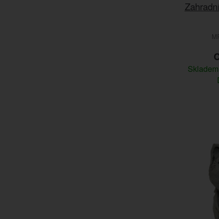
Zahradn
M
C
Sklade