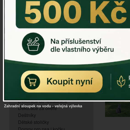
ZVONKOHRA
ZVONY A ZVONKY
PTAČÍ KRMÍTKA
SLUNEČNÍ HODINY
Dózy na brambory a zeleninu
VÝPRODEJ - poslední kusy
Andělé, něžné sošky
Aroma lampy
Buddha soška
BUDKY PRO SÝKORKY
Budky pro vrabce
Bytový textil
Dárky pro muže
Dekorace do bytu
Dekorace do restaurace
Zahradní sloupek na vodu - veřejná výlevka
Dekorace za dveře
Deštníky
Dětské stoličky
Domov pro psa i kočku