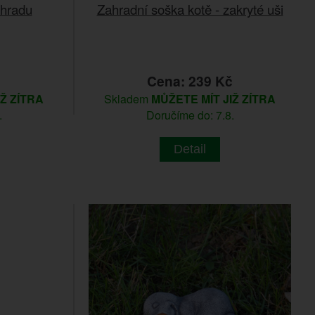
ahradu
Zahradní soška kotě - zakryté uši
č
Cena: 239 Kč
IŽ ZÍTRA
Skladem
MŮŽETE MÍT JIŽ ZÍTRA
.
Doručíme do: 7.8.
Detail