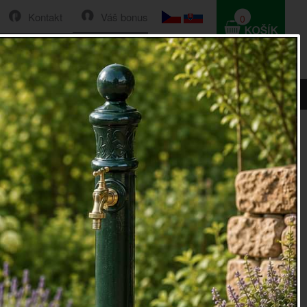
Kontakt
Váš bonus
0
HLEDAT
0 Kč
30cm
í dekorace králík 30cm
dekorace
sedící králík z betonu, vyrobeno v ČR
žná máte nebo jste někdy měli doma jako mazlíčka, ale na
vám určitě utekl. Tato
zahradní dekorace
králík vám ale
euteče! Navíc bude krásným zahradním doplňkem.
dekorace
králík je vyrobená z betonu, takže je navíc odolná