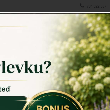
734 322 587
domov
->
ZAHRADNÍ SOCHY
->
Zahradní dekorace králík 
Zahradn
Zahradní 
Králíčka mo
zahradě by 
rozhodně n
Zahradní 