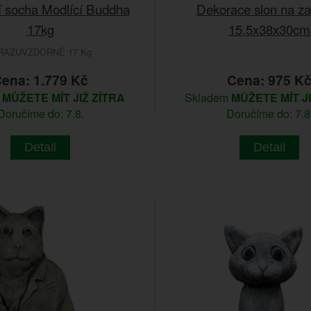
í socha Modlící Buddha
Dekorace slon na z
17kg
15,5x38x30cm
RAZUVZDORNÉ 17 Kg
ena: 1.779 Kč
Cena: 975 K
m
MŮŽETE MÍT JIŽ ZÍTRA
Skladem
MŮŽETE MÍT J
Doručíme do: 7.8.
Doručíme do: 7.8
Detail
Detail