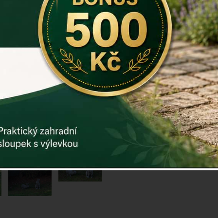
vůči nepříz
skalku na sl
Rozměry: V:
Váha: 6 kg
Záruka: 2 r
Jak 