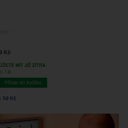
etry
9 Kč
ŮŽETE MÍT JIŽ ZÍTRA
: 7.8.
Přidat do košíku