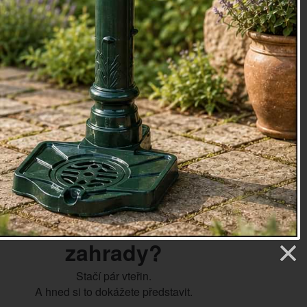
nivému počasí. Hrdě tam bude zdobit předzahrádku nebo
unci i v dešti.
 30 cm, Š: 18 cm, H: 13 cm
oky
zapadne dekorace do Vaší
zahrady?
Stačí pár vteřin.
A hned si to dokážete představit.