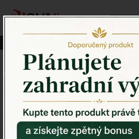
Vyberte si kategorii:
NOVINKY
PÍTKO PRO PTÁKY
Venkovský 
ZAHRADNÍ SOCHY
ZAHRADNÍ UMYVADLA
PTAČÍ BUDKY
Litinové škrabáky na boty
ROHOŽKY A ŠKRABADLA
VENKOVNÍ HODINY
DEKORACE NA HROB
RETRO KONZOLE
Domovní čísla - litina
DEKORACE NA ZEĎ