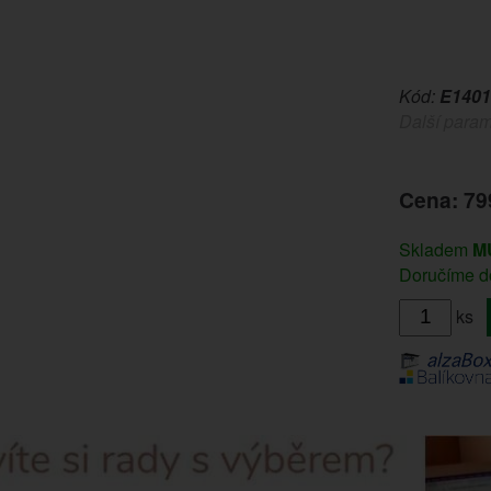
Kód:
E1401
Další param
Cena: 79
Skladem
M
Doručíme do
ks