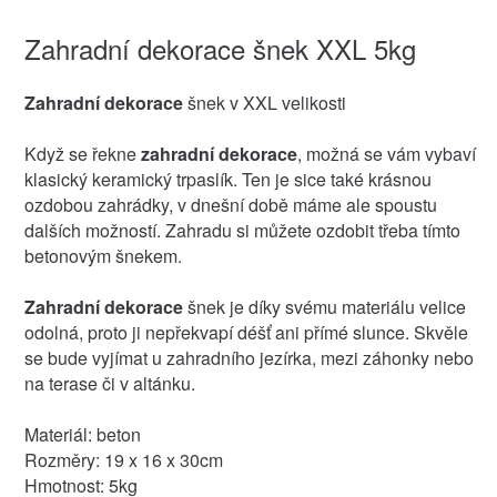
Zahradní dekorace šnek XXL 5kg
Zahradní dekorace
šnek v XXL velikosti
Když se řekne
zahradní dekorace
, možná se vám vybaví
klasický keramický trpaslík. Ten je sice také krásnou
ozdobou zahrádky, v dnešní době máme ale spoustu
dalších možností. Zahradu si můžete ozdobit třeba tímto
betonovým šnekem.
Zahradní dekorace
šnek je díky svému materiálu velice
odolná, proto ji nepřekvapí déšť ani přímé slunce. Skvěle
se bude vyjímat u zahradního jezírka, mezi záhonky nebo
na terase či v altánku.
Materiál: beton
Rozměry: 19 x 16 x 30cm
Hmotnost: 5kg