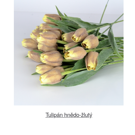
Tulipán hnědo-žlutý