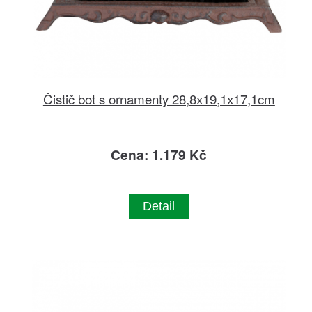
Čistič bot s ornamenty 28,8x19,1x17,1cm
Cena: 1.179 Kč
Detail