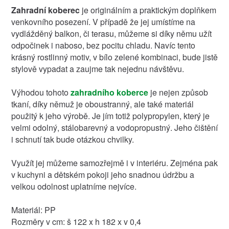
Zahradní koberec
je originálním a praktickým doplňkem
venkovního posezení. V případě že jej umístíme na
vydlážděný balkon, či terasu, můžeme si díky němu užít
odpočinek i naboso, bez pocitu chladu. Navíc tento
krásný rostlinný motiv, v bílo zelené kombinaci, bude jistě
stylově vypadat a zaujme tak nejednu návštěvu.
Výhodou tohoto
zahradního koberce
je nejen způsob
tkaní, díky němuž je oboustranný, ale také materiál
použitý k jeho výrobě. Je jím totiž polypropylen, který je
velmi odolný, stálobarevný a vodopropustný. Jeho čištění
i schnutí tak bude otázkou chvilky.
Využít jej můžeme samozřejmě i v interiéru. Zejména pak
v kuchyni a dětském pokoji jeho snadnou údržbu a
velkou odolnost uplatníme nejvíce.
Materiál: PP
Rozměry v cm: š 122 x h 182 x v 0,4