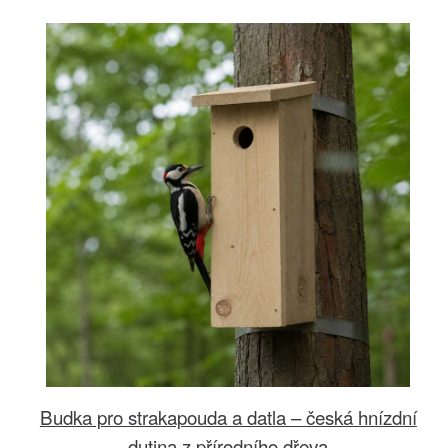
Budka pro strakapouda a datla – česká hnízdní
dutina z přírodního dřeva