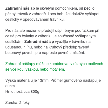
Zahradní nášlap
je skvělým pomocníkem, při péči o
pěkný trávník v zahradě. I pes bohužel dokáže vyšlapat
cestičky v opečovávaném trávníku.
Pro nás ale můžeme předejít ušpiněným podrážkám při
cestě pro bylinky v záhonku, a současně vyšlapaným
cestičkám.
Zahradní nášlap
využijte v trávníku na
udusanou hlínu, nebo na kruhový předpřipravený
betonový povrch, pro naprosto pevné umístění.
Zahradní nášlapy můžete kombinovat v různých motivech
se včelkou, vážkou, nebo motýlem.
Výška materiálu je 13mm. Průměr gumového nášlapu je
30cm.
Hmotnost: cca 800g
Záruka: 2 roky