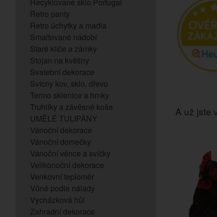
Recyklované sklo Portugal
Retro panty
Retro úchytky a madla
Smaltované nádobí
Staré klíče a zámky
Stojan na květiny
Svatební dekorace
Svícny kov, sklo, dřevo
Termo sklenice a hrnky
Truhlíky a závěsné koše
A už jste v
UMĚLÉ TULIPÁNY
Vánoční dekorace
Vánoční domečky
Vánoční věnce a svíčky
Velikonoční dekorace
Venkovní teploměr
Vůně podle nálady
Vycházková hůl
Zahradní dekorace