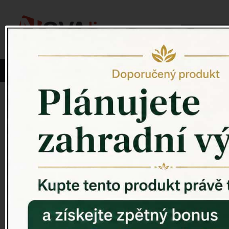
Vyberte si kategorii:
NOVINKY
PÍTKO PRO PTÁKY
Venkovský 
ZAHRADNÍ SOCHY
ZAHRADNÍ UMYVADLA
PTAČÍ BUDKY
Litinové škrabáky na boty
ROHOŽKY A ŠKRABADLA
VENKOVNÍ HODINY
DEKORACE NA HROB
RETRO KONZOLE
Domovní čísla - litina
DEKORACE NA ZEĎ