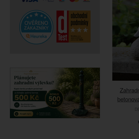
Zahradn
betonov
D