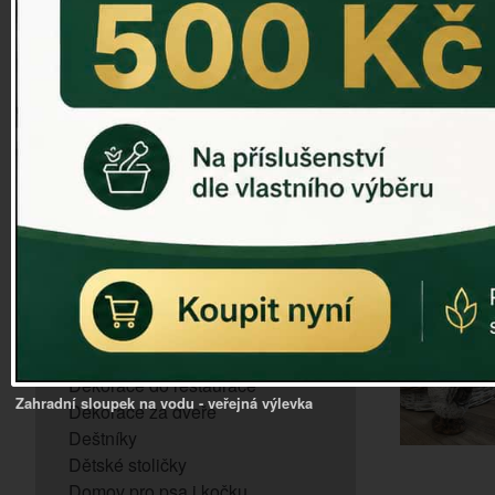
ZVONKOHRA
ZVONY A ZVONKY
PTAČÍ KRMÍTKA
SLUNEČNÍ HODINY
Dózy na brambory a zeleninu
VÝPRODEJ - poslední kusy
Andělé, něžné sošky
Aroma lampy
Buddha soška
BUDKY PRO SÝKORKY
Budky pro vrabce
Bytový textil
Dárky pro muže
Dekorace do bytu
Dekorace do restaurace
Zahradní sloupek na vodu - veřejná výlevka
Dekorace za dveře
Deštníky
Dětské stoličky
Domov pro psa i kočku