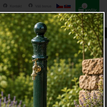
Kontakt
Váš bonus
0
HLEDAT
0 Kč
8cm bílá
í socha slepice 19,8cm bílá
socha
v podobě bílé slepičky na podstavci
socha
bude na vaší zahradě nebo předzahrádce dělat
parádu. Navíc je na pobyt venku přizpůsobená materiálem
nejen proti UV záření, ale i mrazu.