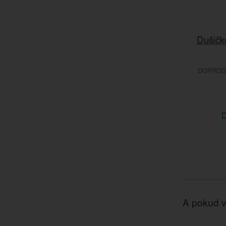
Dušičk
DOPRODE
D
A pokud v