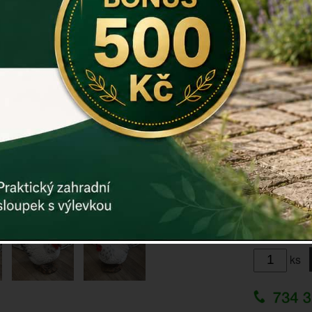
Rozměry: 10
Materiál: po
Záruka: 2 r
Kód:
E1377
Další param
Cena: 85
ks