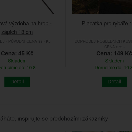
ová výzdoba na hrob -
Placatka pro rybáře 
zápich 13 cm
J - PŮVODNÍ CENA 88.- Kč
DOPRODEJ POSLEDNÍCH KUSŮ
CENA 275.-
Cena: 45 Kč
Cena: 149 K
Skladem
Skladem
oručíme do: 10.8.
Doručíme do: 10.8
Detail
Detail
áháte, inspirujte se předchozími zákazníky