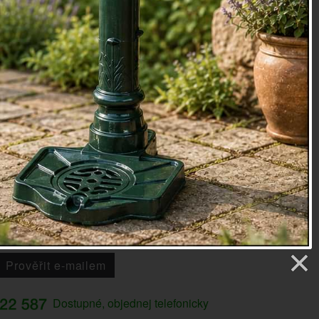
,9 x 17,6 x 19,8 cm
lyresin
oky
-B
etry
1 Kč
Prověřit e-mailem
Dostupné, objednej telefonicky