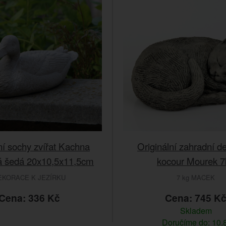
í sochy zvířat Kachna
Originální zahradní d
á šedá 20x10,5x11,5cm
kocour Mourek 7
EKORACE K JEZÍRKU
7 kg MACEK
Cena: 336 Kč
Cena: 745 K
Skladem
Doručíme do: 10.8