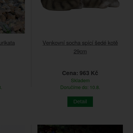
rikata
Venkovní socha spící šedé kotě
29cm
č
Cena: 963 Kč
Skladem
.
Doručíme do: 10.8.
Detail