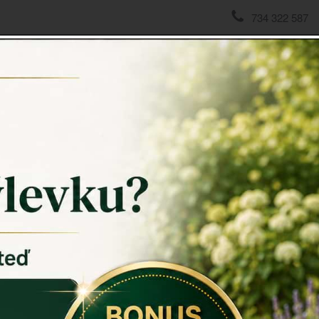
734 322 587
domov
->
ZAHRADNÍ SOCHY
->
Zahradní socha slepice 19,
Zahradn
Zahradní 
Zahradní 
opravdovou 
- je odolná 