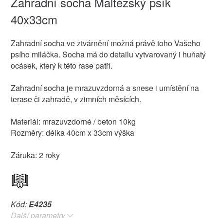
Zahradní socha Maltézský psík
40x33cm
Zahradní socha ve ztvárnění možná právě toho Vašeho
psího miláčka. Socha má do detailu vytvarovaný i huňatý
ocásek, který k této rase patří.
Zahradní socha je mrazuvzdorná a snese i umístění na
terase či zahradě, v zimních měsících.
Materiál: mrazuvzdorné / beton 10kg
Rozměry: délka 40cm x 33cm výška
Záruka: 2 roky
Kód:
E4235
Další parametry