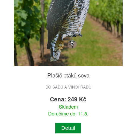
Plašič ptáků sova
DO SADŮ A VINOHRADŮ
Cena: 249 Kč
Skladem
Doručíme do: 11.8.
Detail