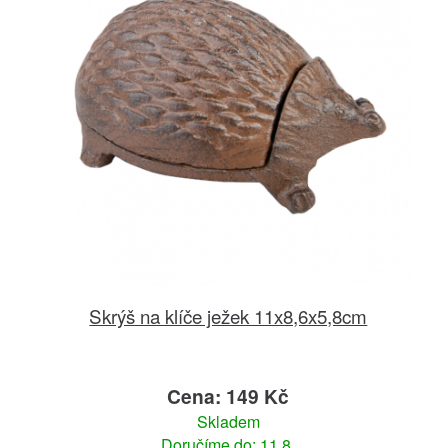
Skrýš na klíče ježek 11x8,6x5,8cm
Cena: 149 Kč
Skladem
Doručíme do: 11.8.