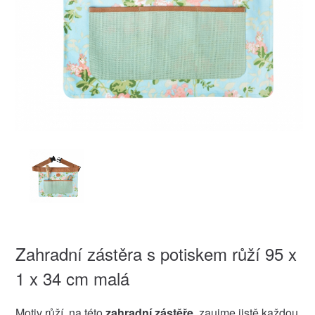
Zahradní zástěra s potiskem růží 95 x
1 x 34 cm malá
Motiv růží, na této
zahradní zástěře
, zaujme jistě každou