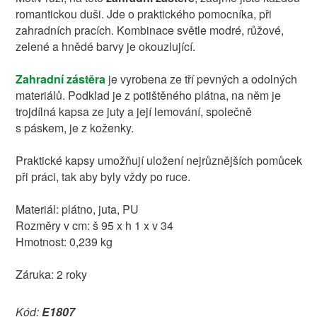
romantickou duši. Jde o praktického pomocníka, při
zahradních pracích. Kombinace světle modré, růžové,
zelené a hnědé barvy je okouzlující.
Zahradní zástěra
je vyrobena ze tří pevných a odolných
materiálů. Podklad je z potištěného plátna, na něm je
trojdílná kapsa ze juty a její lemování, společně
s páskem, je z koženky.
Praktické kapsy umožňují uložení nejrůznějších pomůcek
při práci, tak aby byly vždy po ruce.
Materiál: plátno, juta, PU
Rozměry v cm: š 95 x h 1 x v 34
Hmotnost: 0,239 kg
Záruka: 2 roky
Kód:
E1807