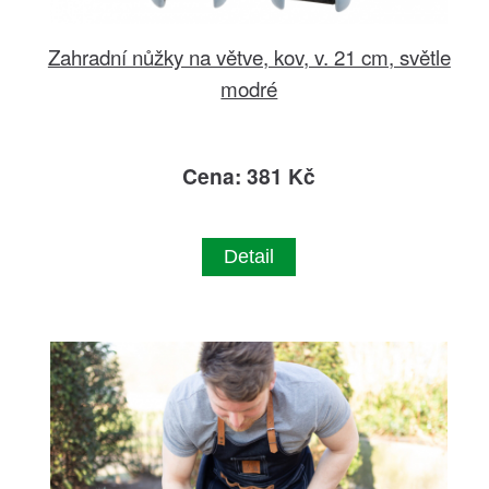
Zahradní nůžky na větve, kov, v. 21 cm, světle
modré
Cena: 381 Kč
Detail