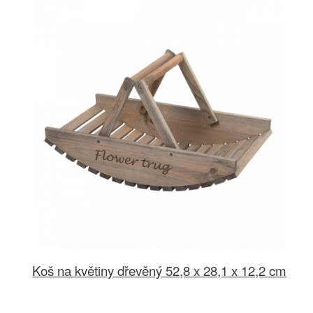
Koš na květiny dřevěný 52,8 x 28,1 x 12,2 cm