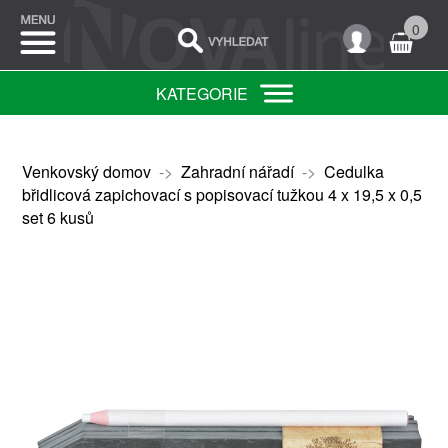
0
KATEGORIE
Venkovský domov
->
Zahradní nářadí
->
Cedulka
břidlicová zapichovací s popisovací tužkou 4 x 19,5 x 0,5
set 6 kusů