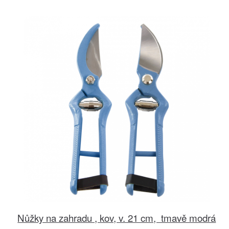
Nůžky na zahradu , kov, v. 21 cm, tmavě modrá