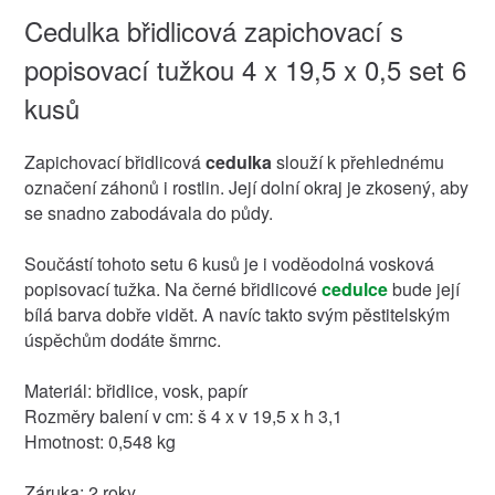
Cedulka břidlicová zapichovací s
popisovací tužkou 4 x 19,5 x 0,5 set 6
kusů
Zapichovací břidlicová
cedulka
slouží k přehlednému
označení záhonů i rostlin. Její dolní okraj je zkosený, aby
se snadno zabodávala do půdy.
Součástí tohoto setu 6 kusů je i voděodolná vosková
popisovací tužka. Na černé břidlicové
cedulce
bude její
bílá barva dobře vidět. A navíc takto svým pěstitelským
úspěchům dodáte šmrnc.
Materiál: břidlice, vosk, papír
Rozměry balení v cm: š 4 x v 19,5 x h 3,1
Hmotnost: 0,548 kg
Záruka: 2 roky