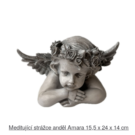
Meditující strážce anděl Amara 15,5 x 24 x 14 cm