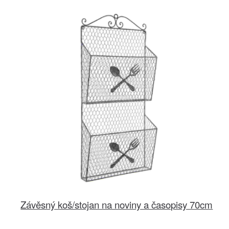
Závěsný koš/stojan na noviny a časopisy 70cm