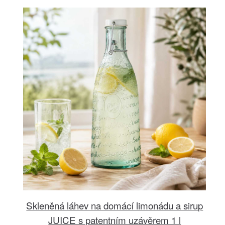
Skleněná láhev na domácí limonádu a sirup
JUICE s patentním uzávěrem 1 l