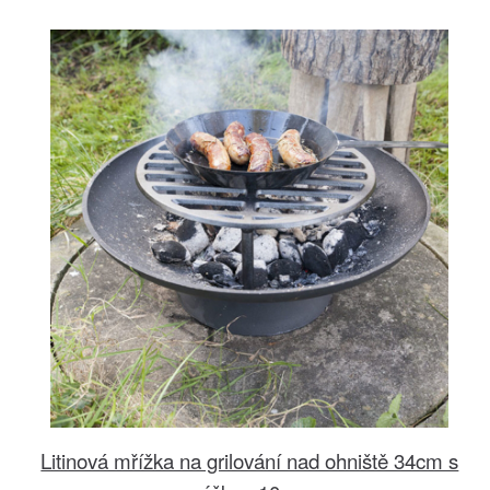
Litinová mřížka na grilování nad ohniště 34cm s