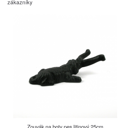
zákazníky
Zouvák na boty pes litinový 25cm