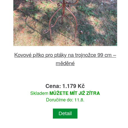
Kovové pítko pro ptáky na trojnožce 99 cm –
měděné
Cena: 1.179 Kč
Skladem
MŮŽETE MÍT JIŽ ZÍTRA
Doručíme do: 11.8.
Detail