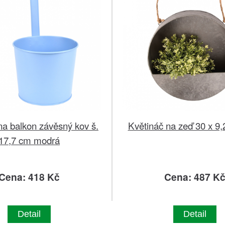
na balkon závěsný kov š.
Květináč na zeď 30 x 9,
17,7 cm modrá
Cena: 418 Kč
Cena: 487 K
Detail
Detail