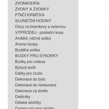
ZVONKOHRA
ZVONY A ZVONKY
PTAČÍ KRMÍTKA
SLUNEČNÍ HODINY
Dózy na brambory a zeleninu
VÝPRODEJ - poslední kusy
Andělé, něžné sošky
Aroma lampy
Buddha soška
BUDKY PRO SÝKORKY
Budky pro vrabce
Bytový textil
Dárky pro muže
Dekorace do bytu
Dekorace do restaurace
Dekorace za dveře
Deštníky
Dětské stoličky
Domov pro psa i kočku