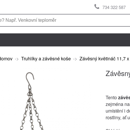
734 322 587
domov
->
Truhlíky a závěsné koše
->
Závěsný květináč 11,7 x
Závěsný
Tento
závěs
zejména na 
umístění i 
rostliny, ať 