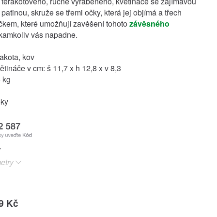
 terakotového, ručně vyráběného, květináče se zajímavou
 patinou, skruže se třemi očky, která jej objímá a třech
áčkem, které umožňují zavěšení tohoto
závěsného
 kamkoliv vás napadne.
rakota, kov
tináče v cm: š 11,7 x h 12,8 x v 8,3
 kg
oky
etry
9 Kč