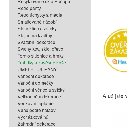
Recyklované sklo Portugal
Retro panty
Retro úchytky a madla
Smaltované nádobí
Staré klíče a zámky
Stojan na květiny
Svatební dekorace
Svícny kov, sklo, dřevo
Termo sklenice a hrnky
Truhlíky a závěsné koše
UMĚLÉ TULIPÁNY
Vánoční dekorace
Vánoční domečky
Vánoční věnce a svíčky
A už jste v
Velikonoční dekorace
Venkovní teploměr
Vůně podle nálady
Vycházková hůl
Zahradní dekorace