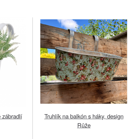
 zábradlí
Truhlík na balkón s háky, design
Růže