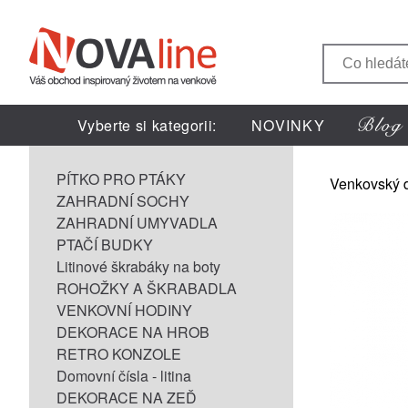
Vyberte si kategorii:
NOVINKY
PÍTKO PRO PTÁKY
Venkovský 
ZAHRADNÍ SOCHY
ZAHRADNÍ UMYVADLA
PTAČÍ BUDKY
Litinové škrabáky na boty
ROHOŽKY A ŠKRABADLA
VENKOVNÍ HODINY
DEKORACE NA HROB
RETRO KONZOLE
Domovní čísla - litina
DEKORACE NA ZEĎ