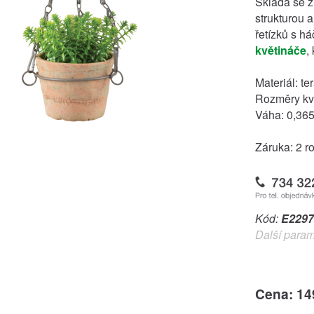
Skládá se z
strukturou a
řetízků s h
květináče
,
Materiál: te
Rozměry kvě
Váha: 0,365
Záruka: 2 r
Kód:
E2297
Další param
Cena: 14