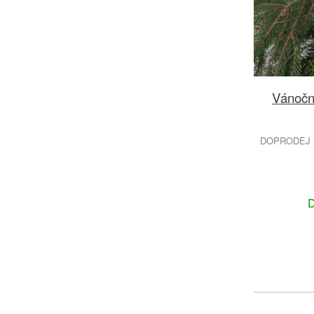
Vánoční
DOPRODEJ 
D