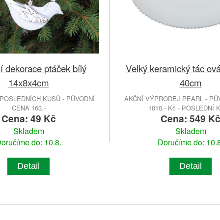
 dekorace ptáček bílý
Velký keramický tác ová
14x8x4cm
40cm
POSLEDNÍCH KUSŮ - PŮVODNÍ
AKČNÍ VÝPRODEJ PEARL - PŮ
CENA 163.-
1010.- Kč - POSLEDNÍ 
Cena: 49 Kč
Cena: 549 K
Skladem
Skladem
oručíme do: 10.8.
Doručíme do: 10.8
Detail
Detail