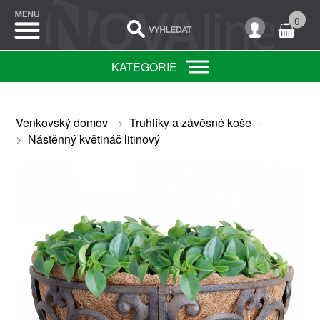
0
KATEGORIE
Venkovský domov
->
Truhlíky a závěsné koše
-
>
Nástěnný květináč litinový