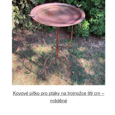
Kovové pítko pro ptáky na trojnožce 99 cm –
měděné