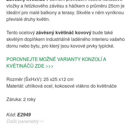
vložky a řetízkového závěsu s háčkem o průměru 25cm je
ideální pro malé balkony a terasy. Skvěle v něm vyniknou
převislé druhy květin.
Tento ocelový
závěsný květináč kovový
bude také
skvělým doplňkem industriálně laděného interieru vašeho
domu nebo bytu, pro který jsou kovové prvky typické.
POROVNEJTE MOŽNÉ VARIANTY KONZOLÍ A
KVĚTINÁČŮ ZDE >>>
Rozměr (ŠxHxV): 25 x25 x12 cm
Materiál: uhlíková ocel, kokosové vlákno do květináče
Záruka: 2 roky
Kód:
E2949
Další parametry