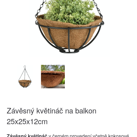
Závěsný květináč na balkon
25x25x12cm
Závěsný květináč
v černém provedení včetně kokosové