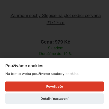
Zahradní sochy Slepice na plot sedící červená
21x17cm
Cena: 979 Kč
Skladem
Doručíme do: 10.8.
Detail
Používáme cookies
Na tomto webu používáme soubory cookies.
Povolit vše
Detailní nastavení