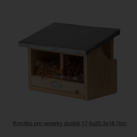
Krmítko pro veverky dvojité 17,6x25,3x18,7cm