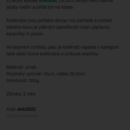
Zinkový vysoký
květináč
29,5cm ukryje nevzhledné
obaly rostlin a přidá jim na kráse.
Květináče jsou potřeba doma i na zahradě a vzhled
starého kovu je pěkným zpestřením mezi záplavou
keramiky či plastu.
Ve stejném vzhledu jako je květináč najdete v kategorii
také další různé květináče a zinkové doplňky.
Materiál: zinek
Rozměry: průměr 16cm, výška 29,5cm
Hmotnost: 300g
Záruka: 2 roky
Kód:
dek5892
Další parametry