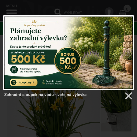
0
KATEGORIE
Venkovský domov
->
Zahradní doplňky
->
Zinkový
vysoký květináč 29,5cm
Zahradní sloupek na vodu - veřejná výlevka