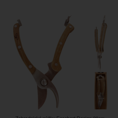
Zahradnické nůžky Esschert Design 20cm