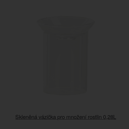
Skleněná vázička pro množení rostlin 0,28L