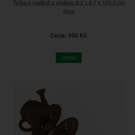
Tyčka k rostlině s včelkou 8,2 x 6,7 x 103,2 cm
litina
Cena: 490 Kč
Detail