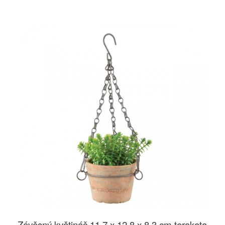
Závěsný květináč 11,7 x 12,8 x 8,3 cm terakota