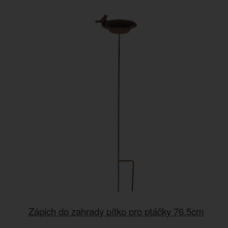
Zápich do zahrady pítko pro ptáčky 76,5cm