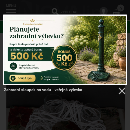
0
KATEGORIE
Venkovský domov
->
Vánoční dekorace
->
Adventní
věnec ratanový se sklem bílý 30cm
Zahradní sloupek na vodu - veřejná výlevka