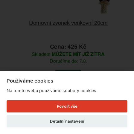
Domovní zvonek venkovní 20cm
Cena: 425 Kč
Skladem
MŮŽETE MÍT JIŽ ZÍTRA
Doručíme do: 7.8.
Detail
Používáme cookies
Na tomto webu používáme soubory cookies.
Povolit vše
Detailní nastavení