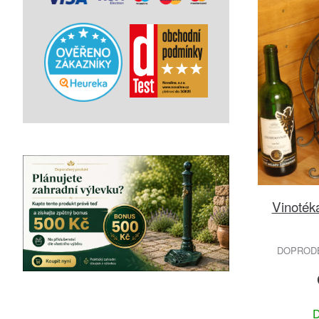
Vinotéka
DOPRODEJ
D