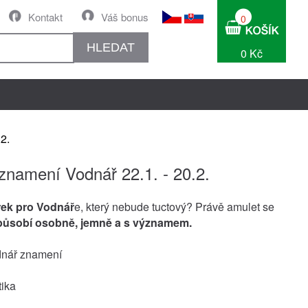
Kontakt
Váš bonus
0
HLEDAT
0 Kč
2.
znamení Vodnář 22.1. - 20.2.
rek pro Vodnář
e, který nebude tuctový? Právě amulet se
působí osobně, jemně a s významem.
nář znamení
tika