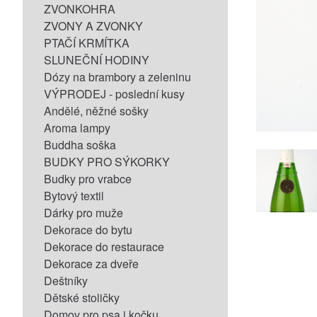
ZVONKOHRA
ZVONY A ZVONKY
PTAČÍ KRMÍTKA
SLUNEČNÍ HODINY
Dózy na brambory a zeleninu
VÝPRODEJ - poslední kusy
Andělé, něžné sošky
Aroma lampy
Buddha soška
BUDKY PRO SÝKORKY
Budky pro vrabce
Bytový textil
Dárky pro muže
Dekorace do bytu
Dekorace do restaurace
Dekorace za dveře
Deštníky
Dětské stoličky
Domov pro psa i kočku