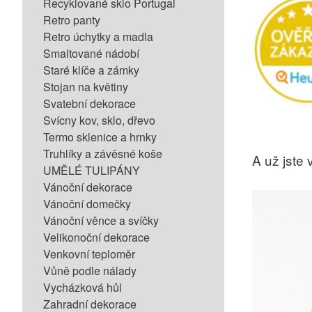
Recyklované sklo Portugal
Retro panty
Retro úchytky a madla
Smaltované nádobí
Staré klíče a zámky
Stojan na květiny
Svatební dekorace
Svícny kov, sklo, dřevo
Termo sklenice a hrnky
Truhlíky a závěsné koše
A už jste v
UMĚLÉ TULIPÁNY
Vánoční dekorace
Vánoční domečky
Vánoční věnce a svíčky
Velikonoční dekorace
Venkovní teploměr
Vůně podle nálady
Vycházková hůl
Zahradní dekorace