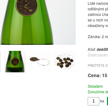
Lidé naroze
odlišnými pl
zatímco Uran
se u nich m
obsaženy v
Záruka: 2 r
Kód:
dek09
Další param
PŘEČTĚTE S
Cena: 15
Skladem
Doručíme do
ks