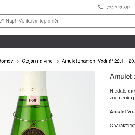
734 322 587
domov
->
Stojan na víno
->
Amulet znamení Vodnář 22.1. - 20.
Amulet 
Hledáte
dá
znamením
Amulet
Vod
Charakteris