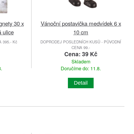
gnety 30 x
Vánoční postavička medvídek 6 x
 ulice
10 cm
395.- Kč
DOPRODEJ POSLEDNÍCH KUSŮ - PŮVODNÍ
CENA 99.-
č
Cena: 39 Kč
Skladem
.
Doručíme do: 11.8.
Detail