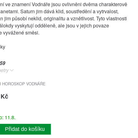
ní ve znamení Vodnáře jsou ovlivněni dvěma charakterově
anetami. Saturn jim dává klid, soustředění a vytrvalost,
 jim působí neklid, originalitu a vznětlivost. Tyto vlastnosti
álokdy vyskytují odděleně, ale jsou v jejich povaze
e vyvážené směsi.
oky
59
etry
I HOROSKOP VODNÁŘE
 Kč
: 11.8.
Přidat do košíku