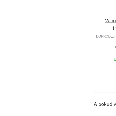
Vánoč
1
DOPRODEJ 
D
A pokud v