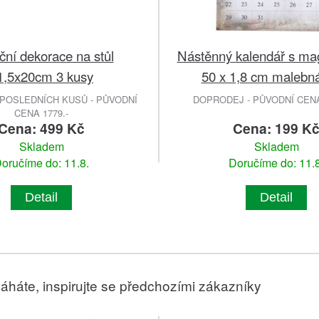
ní dekorace na stůl
Nástěnný kalendář s ma
1,5x20cm 3 kusy
50 x 1,8 cm malebná
POSLEDNÍCH KUSŮ - PŮVODNÍ
DOPRODEJ - PŮVODNÍ CENA 
CENA 1779.-
Cena: 499 Kč
Cena: 199 K
Skladem
Skladem
oručíme do: 11.8.
Doručíme do: 11.8
Detail
Detail
áháte, inspirujte se předchozími zákazníky