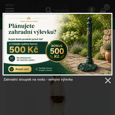
0
KATEGORIE
Venkovský domov
->
Vánoční dekorace
->
Anděl s
miskou na čajovou svíčku 37cm
Zahradní sloupek na vodu - veřejná výlevka