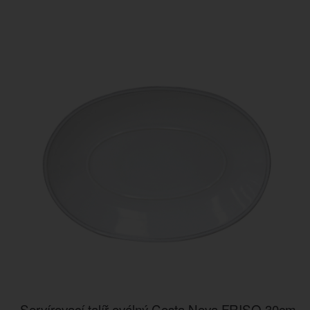
Servírovací talíř oválný Costa Nova FRISO 30cm