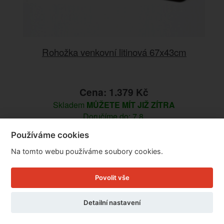
Rohožka venkovní litinová 67x43cm
Cena: 1.379 Kč
Skladem
MŮŽETE MÍT JIŽ ZÍTRA
Doručíme do: 7.8.
Používáme cookies
Detail
Na tomto webu používáme soubory cookies.
Povolit vše
Detailní nastavení