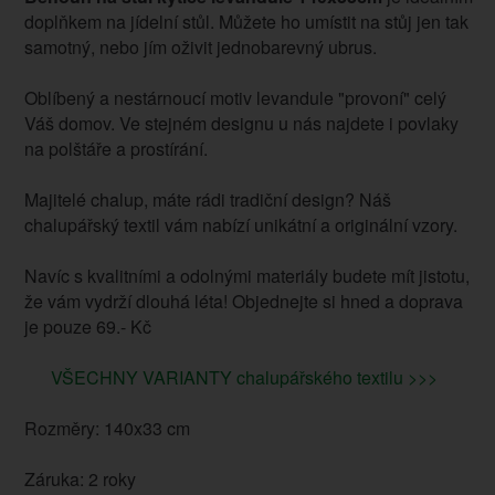
doplňkem na jídelní stůl. Můžete ho umístit na stůj jen tak
samotný, nebo jím oživit jednobarevný ubrus.
Oblíbený a nestárnoucí motiv levandule "provoní" celý
Váš domov. Ve stejném designu u nás najdete i povlaky
na polštáře a prostírání.
Majitelé chalup, máte rádi tradiční design? Náš
chalupářský textil vám nabízí unikátní a originální vzory.
Navíc s kvalitními a odolnými materiály budete mít jistotu,
že vám vydrží dlouhá léta! Objednejte si hned a doprava
je pouze 69.- Kč
VŠECHNY VARIANTY chalupářského textilu >>>
Rozměry: 140x33 cm
Záruka: 2 roky