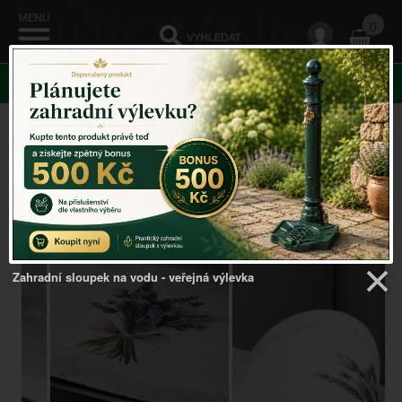
0
KATEGORIE
Venkovský domov
->
Prostírání a podnosy
->
Běhoun na
stůl kytice levandule 140x33cm
Zahradní sloupek na vodu - veřejná výlevka