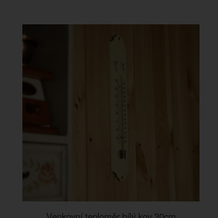
Venkovní teploměr bílý kov 30cm