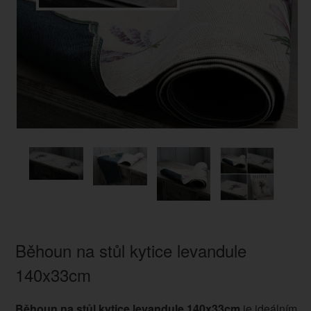
Běhoun na stůl kytice levandule
140x33cm
Běhoun na stůl kytice levandule 140x33cm
je ideálním