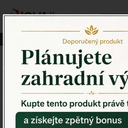
Vyberte si kategorii:
NOVINKY
PÍTKO PRO PTÁKY
Venkovský 
ZAHRADNÍ SOCHY
ZAHRADNÍ UMYVADLA
PTAČÍ BUDKY
Litinové škrabáky na boty
ROHOŽKY A ŠKRABADLA
VENKOVNÍ HODINY
DEKORACE NA HROB
RETRO KONZOLE
Domovní čísla - litina
DEKORACE NA ZEĎ