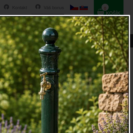
Kontakt
Váš bonus
0
HLEDAT
0 Kč
ina 7,7x1,1x11,8 cm
opisné na dům 7 litina 7,7x1,1x11,8 cm
sné na dům
7 litina 7,7x1,1x11,8 cm slouží k číslování
torii má již od doby Marie Terezie. Do dnes se domům
pisná čísla, která jsou v dané části unikátní.
á být správně a viditelně označen číslem. Kolekce
doplňků od
Esschert Design
vsází na kvalitu a jedinečný
vních čísel. Z obyčejného čísla se tak rázem stane