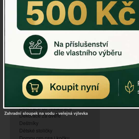
ZVONKOHRA
ZVONY A ZVONKY
PTAČÍ KRMÍTKA
SLUNEČNÍ HODINY
Dózy na brambory a zeleninu
VÝPRODEJ - poslední kusy
Andělé, něžné sošky
Aroma lampy
Buddha soška
BUDKY PRO SÝKORKY
Budky pro vrabce
Bytový textil
Dárky pro muže
Dekorace do bytu
Dekorace do restaurace
Zahradní sloupek na vodu - veřejná výlevka
Dekorace za dveře
Deštníky
Dětské stoličky
Domov pro psa i kočku