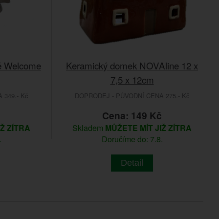
vé Welcome
Keramický domek NOVAline 12 x
7,5 x 12cm
349.- Kč
DOPRODEJ - PŮVODNÍ CENA 275.- Kč
č
Cena: 149 Kč
IŽ ZÍTRA
Skladem
MŮŽETE MÍT JIŽ ZÍTRA
.
Doručíme do: 7.8.
Detail