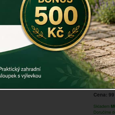
ozdoba cel
V nabídce n
naleznete 
Rozměry: 7
Materiál: lit
Hmotnost: 
Záruka: 2 r
Kód:
dek93
Další param
Cena: 99
Skladem
M
Doručíme do