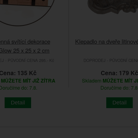
nná svítící dekorace
Klepadlo na dveře litino
low 25 x 25 x 2 cm
 - PŮVODNÍ CENA 295.- Kč
DOPRODEJ - PŮVODNÍ CENA 
Cena: 135 Kč
Cena: 179 K
m
MŮŽETE MÍT JIŽ ZÍTRA
Skladem
MŮŽETE MÍT J
Doručíme do: 7.8.
Doručíme do: 7.8
Detail
Detail