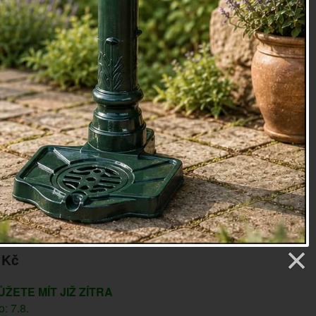
ého domu.
ajdete domovní čísla i domovní písmena.
Celou kolekci
zde >>>
,7x1,1x11,8 cm
ina
130g
oky
38
etry
 Kč
ŮŽETE MÍT JIŽ ZÍTRA
: 7.8.