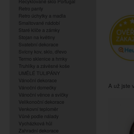
Recyklované sklo Portugal
Retro panty
Retro úchytky a madla
Smaltované nádobí
Staré klíče a zámky
Stojan na květiny
Svatební dekorace
Svícny kov, sklo, dřevo
Termo sklenice a hrnky
Truhlíky a závěsné koše
UMĚLÉ TULIPÁNY
Vánoční dekorace
A už jste v
Vánoční domečky
Vánoční věnce a svíčky
Velikonoční dekorace
Venkovní teploměr
Vůně podle nálady
Vycházková hůl
Zahradní dekorace