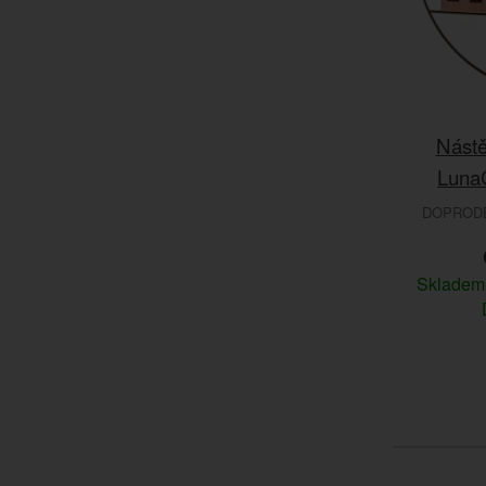
Nástě
LunaG
DOPRODEJ
Sklade