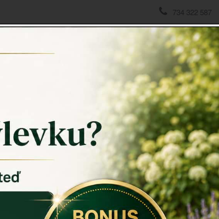
734 322 587
domov
->
Domovní čísla - litina
->
Číslo popisné na dům 7 lit
Číslo p
Číslo popi
budov a his
přidělují po
Každý dům m
litinových 
vzhled domo