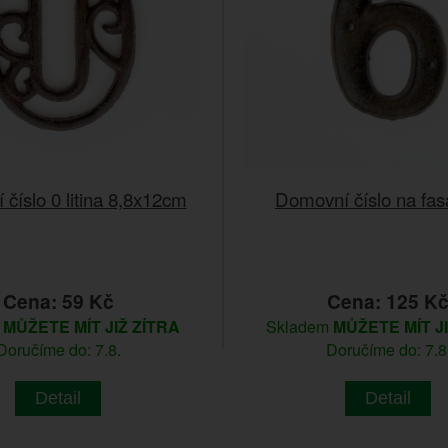
číslo 0 litina 8,8x12cm
Domovní číslo na fas
Cena: 59 Kč
Cena: 125 K
m
MŮŽETE MÍT JIŽ ZÍTRA
Skladem
MŮŽETE MÍT J
Doručíme do: 7.8.
Doručíme do: 7.8
Detail
Detail