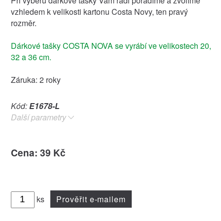
Při výběru dárkové tašky Vám rádi poradíme a zvolíme
vzhledem k velikosti kartonu Costa Novy, ten pravý
rozměr.
Dárkové tašky COSTA NOVA se vyrábí ve velikostech 20,
32 a 36 cm.
Záruka: 2 roky
Kód:
E1678-L
Další parametry
Cena: 39 Kč
ks
Prověřit e-mailem