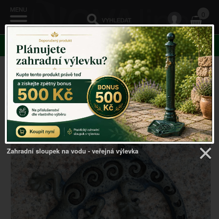
0
KATEGORIE
Venkovský domov
->
Zahradní dekorace
->
Dekorace k
jezírku ještěrka 18x21,5cm
Zahradní sloupek na vodu - veřejná výlevka