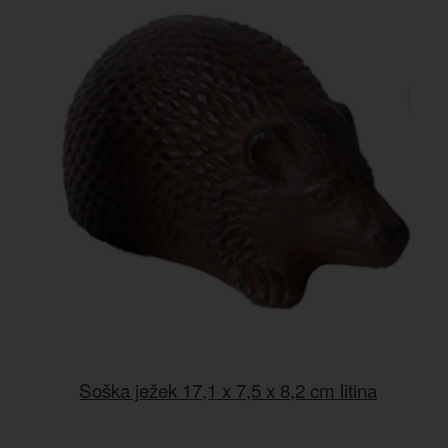
Soška ježek 17,1 x 7,5 x 8,2 cm litina