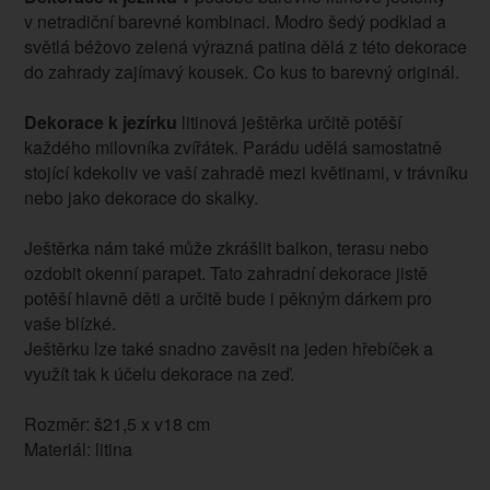
v netradiční barevné kombinaci. Modro šedý podklad a
světlá béžovo zelená výrazná patina dělá z této dekorace
do zahrady zajímavý kousek. Co kus to barevný originál.
Dekorace k jezírku
litinová ještěrka určitě potěší
každého milovníka zvířátek. Parádu udělá samostatně
stojící kdekoliv ve vaší zahradě mezi květinami, v trávníku
nebo jako dekorace do skalky.
Ještěrka nám také může zkrášlit balkon, terasu nebo
ozdobit okenní parapet. Tato zahradní dekorace jistě
potěší hlavně děti a určitě bude i pěkným dárkem pro
vaše blízké.
Ještěrku lze také snadno zavěsit na jeden hřebíček a
využít tak k účelu dekorace na zeď.
Rozměr: š21,5 x v18 cm
Materiál: litina