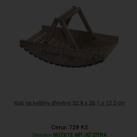
Koš na květiny dřevěný 52,8 x 28,1 x 12,2 cm
Cena: 729 Kč
Skladem
MŮŽETE MÍT JIŽ ZÍTRA