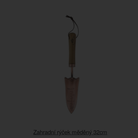
Zahradní rýček měděný 32cm