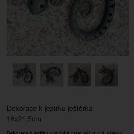
Dekorace k jezírku ještěrka
18x21,5cm
Dekorace k jezírku
v podobě barevné litinové ještěrky