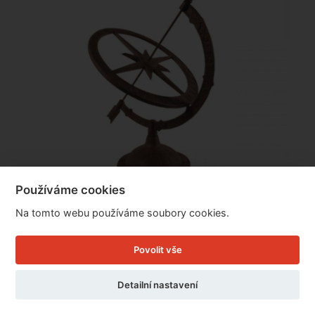
Používáme cookies
Na tomto webu používáme soubory cookies.
Litinové sluneční hodiny na podstavci
34,3x39,8x54,2cm
Povolit vše
Detailní nastavení
Cena: 1.999 Kč