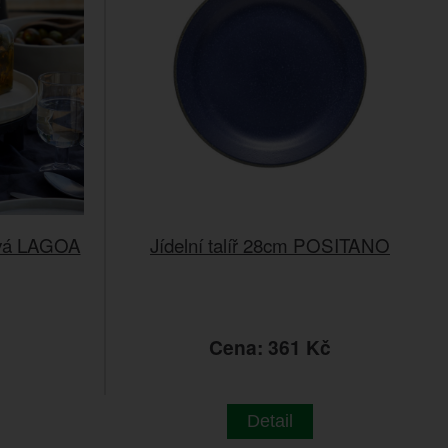
ová LAGOA
Jídelní talíř 28cm POSITANO
č
Cena: 361 Kč
Detail