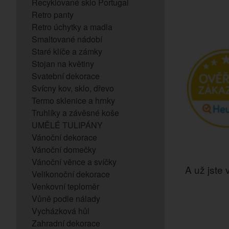
Recyklované sklo Portugal
Retro panty
Retro úchytky a madla
Smaltované nádobí
Staré klíče a zámky
Stojan na květiny
Svatební dekorace
Svícny kov, sklo, dřevo
Termo sklenice a hrnky
Truhlíky a závěsné koše
UMĚLÉ TULIPÁNY
Vánoční dekorace
Vánoční domečky
Vánoční věnce a svíčky
A už jste v
Velikonoční dekorace
Venkovní teploměr
Vůně podle nálady
Vycházková hůl
Zahradní dekorace