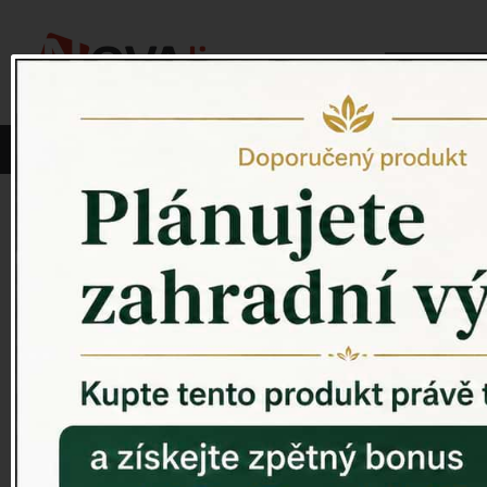
Vyberte si kategorii:
NOVINKY
PÍTKO PRO PTÁKY
Venkovský 
ZAHRADNÍ SOCHY
ZAHRADNÍ UMYVADLA
PTAČÍ BUDKY
Litinové škrabáky na boty
ROHOŽKY A ŠKRABADLA
VENKOVNÍ HODINY
DEKORACE NA HROB
RETRO KONZOLE
Domovní čísla - litina
DEKORACE NA ZEĎ