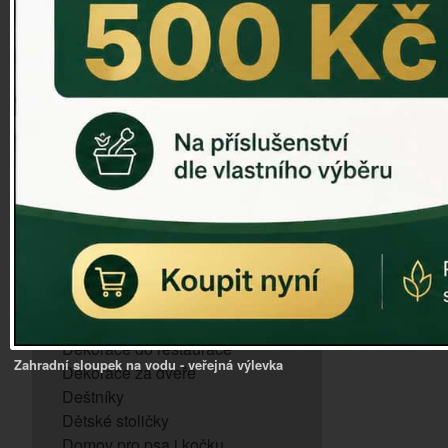
ZVONKOHRA
ZVONY A ZVONKY
PTAČÍ KRMÍTKA
SLUNEČNÍ HODINY
Dózy na brambory a zeleninu
VÝPRODEJ - poslední kusy
Andělé, něžné sošky
Aroma lampy
Buddha soška
BUDKY PRO SÝKORKY
Budky pro vrabce
Bytový textil
Dárky pro muže
Dekorace do bytu
Dekorace do restaurace
Zahradní sloupek na vodu - veřejná výlevka
Dekorace za dveře
Deštníky
Dětské stoličky
Domov pro psa i kočku