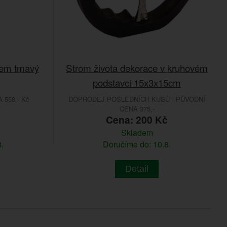
kem tmavý
Strom života dekorace v kruhovém
podstavci 15x3x15cm
558.- Kč
DOPRODEJ POSLEDNÍCH KUSŮ - PŮVODNÍ
CENA 375,-
č
Cena: 200 Kč
Skladem
.
Doručíme do: 10.8.
Detail