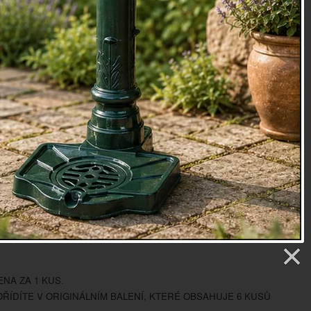
íř
netradičního tvaru, kterým je nepravidelný ovál, pochází
tugalské značky
COSTA NOVA
, který si zakládá na
meslu a kvalitních materiálech.
amenina
cm: průměr 15
oky
etry
7 Kč
NA ZA 1 KUS.
ŘÍDÍTE V ORIGINÁLNÍM BALENÍ, KTERÉ OBSAHUJE 6 KUSŮ