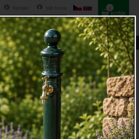
Kontakt
Váš bonus
0
HLEDAT
0 Kč
ISA modrý 15 cm keramický
í talíř oválný BRISA modrý 15 cm
ký
rtním talířem
získáte opravdu krásný kousek s efektní
urou, která po celém jeho okraji vytváří zajímavý dekor.
e proto originál! Kombinujte s další keramikou z kolekce
A Brisa
a získejte jedinečný servis pro vaše stolování.