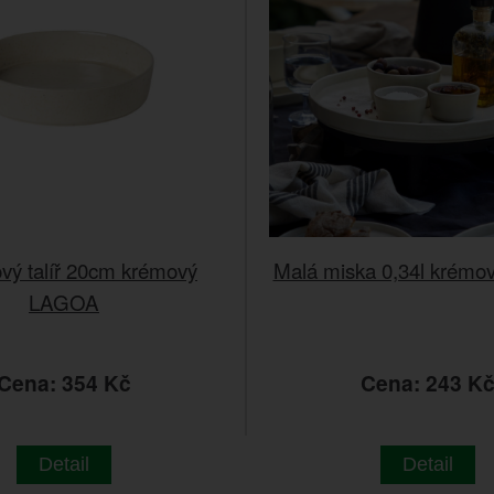
vý talíř 20cm krémový
Malá miska 0,34l krém
LAGOA
Cena: 354 Kč
Cena: 243 K
Detail
Detail