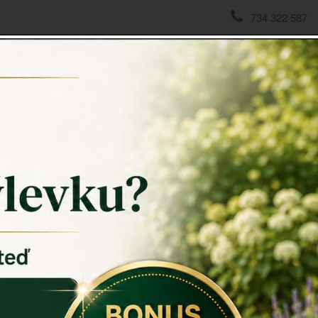
734 322 587
domov
->
COSTA NOVA Portugal
->
Dezertní talíř oválný BR
Dezertn
keramic
S tímto
deze
modrou glaz
Každý kus j
COSTA NOV