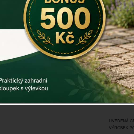
Dezertní tal
z dílny por
tradičním ře
Materiál: k
Rozměry v 
Záruka: 2 r
Kód:
E2258
Další param
Cena: 23
UVEDENÁ CE
VÝROBEK PO