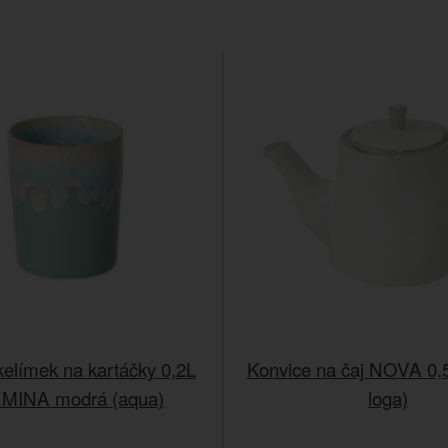
kelímek na kartáčky 0,2L
Konvice na čaj NOVA 0,5l
MINA modrá (aqua)
loga)