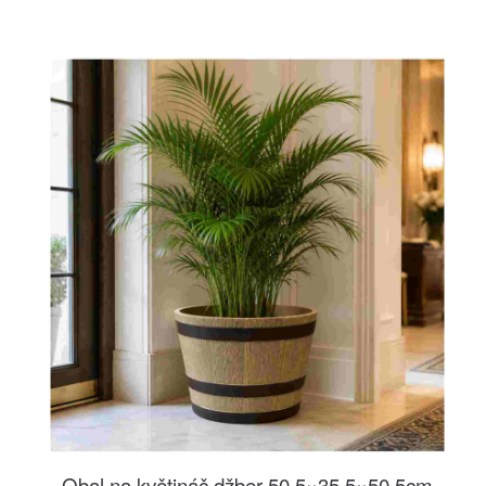
Obal na květináč džber 50,5×35,5×50,5cm