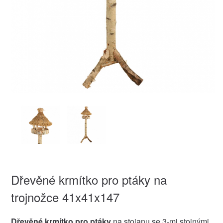
Dřevěné krmítko pro ptáky na
trojnožce 41x41x147
Dřevěné krmítko pro ptáky
na stojanu se 3-mi stojnými