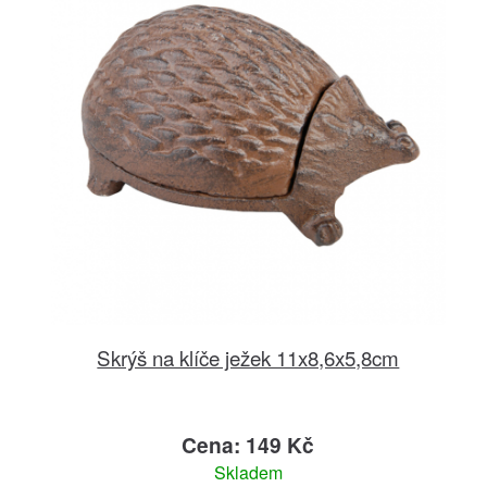
Skrýš na klíče ježek 11x8,6x5,8cm
Cena: 149 Kč
Skladem