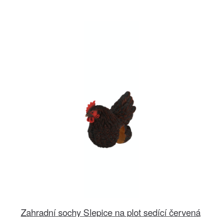
Zahradní sochy Slepice na plot sedící červená