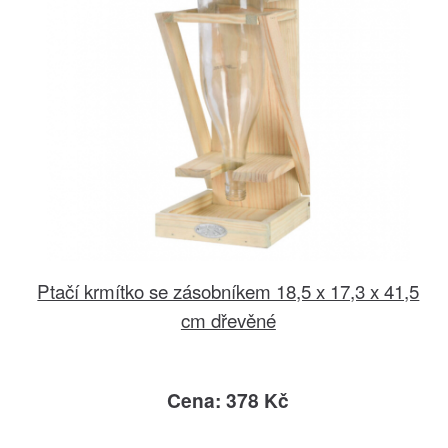
Ptačí krmítko se zásobníkem 18,5 x 17,3 x 41,5
cm dřevěné
Cena: 378 Kč