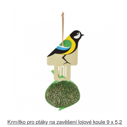
Krmítko pro ptáky na zavěšení lojové koule 9 x 5,2