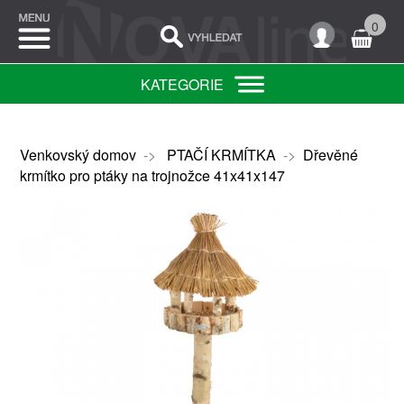
0
KATEGORIE
Venkovský domov
->
PTAČÍ KRMÍTKA
->
Dřevěné
krmítko pro ptáky na trojnožce 41x41x147