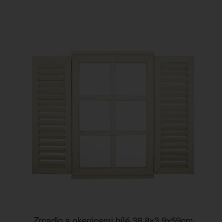
Zrcadlo s okenicemi bílé 38,8x3,9x59cm