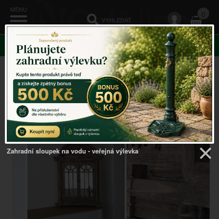
0
KATEGORIE
Venkovský domov
->
Zrcadla v rámu, s okenicemi
-
>
Dřevěné zrcadlo okno s okenicí hnědé 62x93cm
Zahradní sloupek na vodu - veřejná výlevka