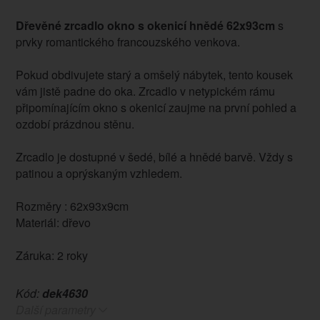
Dřevěné zrcadlo okno s okenicí hnědé 62x93cm
s
prvky romantického francouzského venkova.
Pokud obdivujete starý a omšelý nábytek, tento kousek
vám jistě padne do oka. Zrcadlo v netypickém rámu
připomínajícím okno s okenicí zaujme na první pohled a
ozdobí prázdnou stěnu.
Zrcadlo je dostupné v šedé, bílé a hnědé barvě. Vždy s
patinou a oprýskaným vzhledem.
Rozměry : 62x93x9cm
Materiál: dřevo
Záruka: 2 roky
Kód:
dek4630
Další parametry