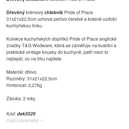
Dřevěný
krémový
chlebník
Pride of Place
31x21x22,5cm uchová pečivo čerstvé a krásně ozdobí
kuchyňskou linku.
Kolekce kuchyňských doplňků Pride of Place anglické
značky T&G Wodware, která se zaměřuje na kvalitní a
praktické vintage kousky do kuchyně, patří mezi to
nejlepší, co na trhu najdete.
Materiál: dřevo
Rozměry: 31x21x22,5cm
Hmtonost: 2,27kg
Záruka: 2 roky
Kód:
dek5529
Další parametry