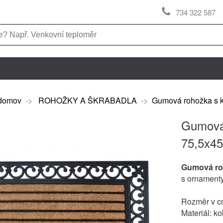
734 322 587
domov
->
ROHOŽKY A ŠKRABADLA
->
Gumová rohožka s 
Gumová
75,5x4
Gumová ro
s ornament
Rozměr v cm
Materiál: k