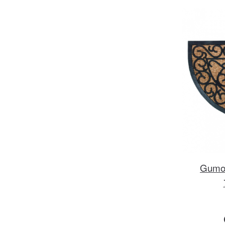
Gumov