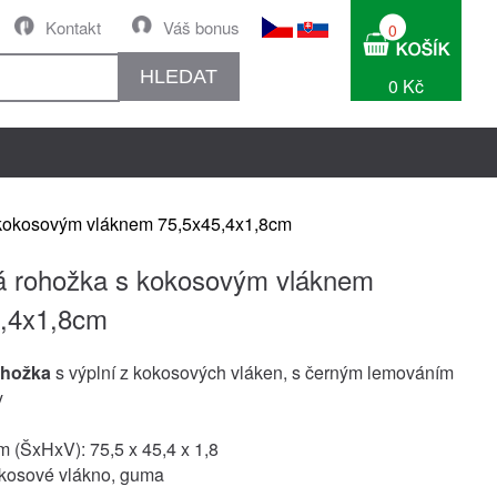
Kontakt
Váš bonus
0
HLEDAT
0 Kč
kokosovým vláknem 75,5x45,4x1,8cm
 rohožka s kokosovým vláknem
5,4x1,8cm
hožka
s výplní z kokosových vláken, s černým lemováním
y
 (ŠxHxV): 75,5 x 45,4 x 1,8
okosové vlákno, guma