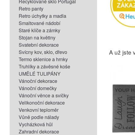
Recyklované sklo Portugal
Retro panty
Retro úchytky a madla
Smaltované nádobí
Staré klíče a zámky
Stojan na květiny
Svatební dekorace
A už jste v
Svícny kov, sklo, dřevo
Termo sklenice a hrnky
Truhlíky a závěsné koše
UMĚLÉ TULIPÁNY
Vánoční dekorace
Vánoční domečky
Vánoční věnce a svíčky
Velikonoční dekorace
Venkovní teploměr
Vůně podle nálady
Vycházková hůl
Zahradní dekorace