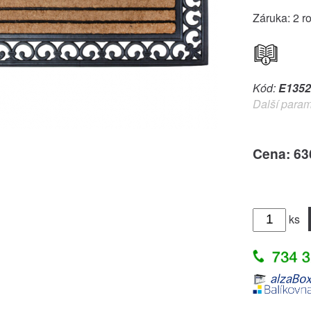
Záruka: 2 r
Kód:
E1352
Další param
Cena: 63
ks