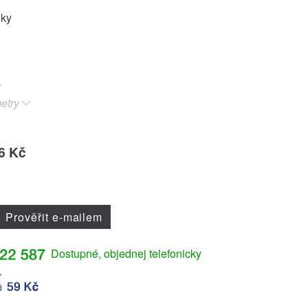
oky
etry
6 Kč
Prověřit e-mailem
Dostupné, objednej telefonicky