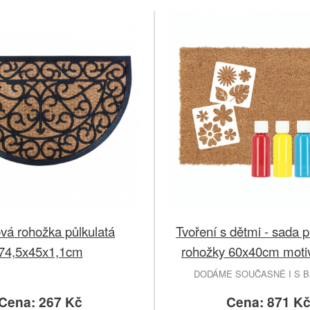
á rohožka půlkulatá
Tvoření s dětmi - sada 
74,5x45x1,1cm
rohožky 60x40cm motiv
DODÁME SOUČASNĚ I S B
Cena: 267 Kč
Cena: 871 K