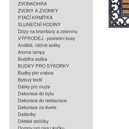
ZVONKOHRA
ZVONY A ZVONKY
PTAČÍ KRMÍTKA
SLUNEČNÍ HODINY
Dózy na brambory a zeleninu
VÝPRODEJ - poslední kusy
Andělé, něžné sošky
Aroma lampy
Buddha soška
BUDKY PRO SÝKORKY
Budky pro vrabce
Bytový textil
Dárky pro muže
Dekorace do bytu
Dekorace do restaurace
Dekorace za dveře
Deštníky
Dětské stoličky
Domov pro psa i kočku