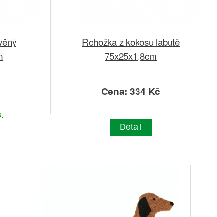
věný
Rohožka z kokosu labutě
m
75x25x1,8cm
č
Cena: 334 Kč
.
Detail