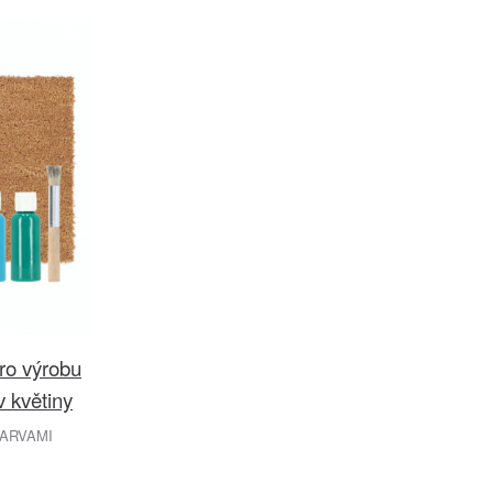
pro výrobu
 květiny
ARVAMI
č