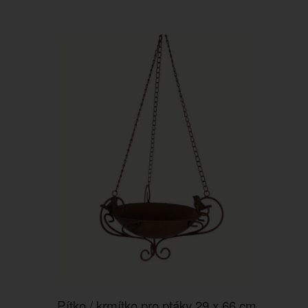
Pítko / krmítko pro ptáky 29 x 66 cm