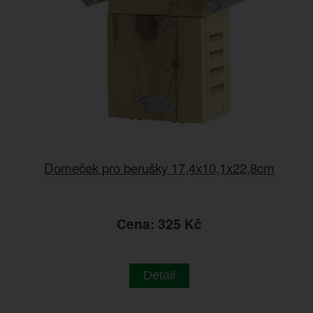
Domeček pro berušky 17,4x10,1x22,8cm
Cena: 325 Kč
Detail