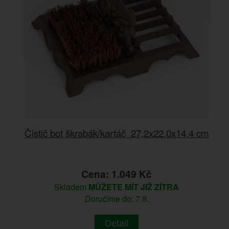
Čistič bot škrabák/kartáč 27,2x22,0x14,4 cm
Cena: 1.049 Kč
Skladem
MŮŽETE MÍT JIŽ ZÍTRA
Doručíme do: 7.8.
Detail