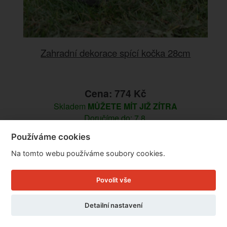
Zahradní dekorace spící kočka 28cm
Cena: 774 Kč
Skladem
MŮŽETE MÍT JIŽ ZÍTRA
Doručíme do: 7.8.
Používáme cookies
Detail
Na tomto webu používáme soubory cookies.
Povolit vše
Detailní nastavení