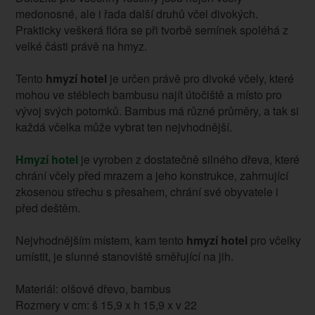
medonosné, ale i řada další druhů včel divokých.
Prakticky veškerá flóra se při tvorbě semínek spoléhá z
velké části právě na hmyz.
Tento
hmyzí hotel
je určen právě pro divoké včely, které
mohou ve stéblech bambusu najít útočiště a místo pro
vývoj svých potomků. Bambus má různé průměry, a tak si
každá včelka může vybrat ten nejvhodnější.
Hmyzí hotel
je vyroben z dostatečně silného dřeva, které
chrání včely před mrazem a jeho konstrukce, zahrnující
zkosenou střechu s přesahem, chrání své obyvatele i
před deštěm.
Nejvhodnějším místem, kam tento
hmyzí hotel
pro včelky
umístit, je slunné stanoviště směřující na jih.
Materiál: olšové dřevo, bambus
Rozmery v cm: š 15,9 x h 15,9 x v 22