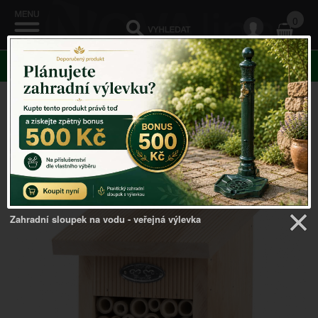
0
KATEGORIE
Venkovský domov
->
Hmyzí hotel
->
Hmyzí hotel pro
včelky 15,9 x 15,9 x 22 cm
Zahradní sloupek na vodu - veřejná výlevka