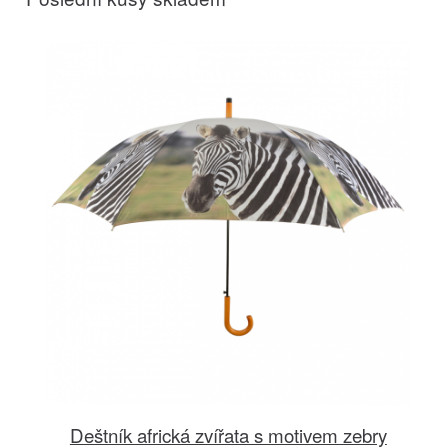
Deštník africká zvířata s motivem zebry