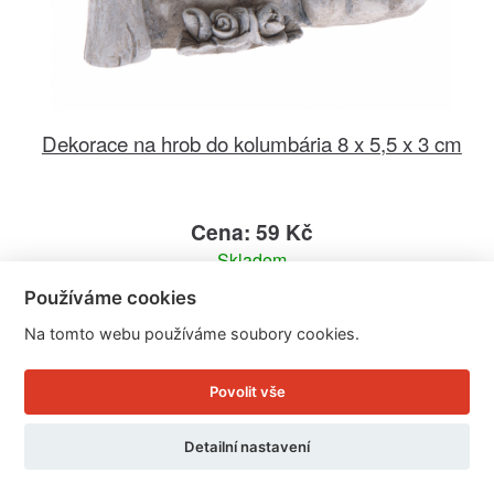
Dekorace na hrob do kolumbária 8 x 5,5 x 3 cm
Cena: 59 Kč
Skladem
Doručíme do: 10.8.
Používáme cookies
Na tomto webu používáme soubory cookies.
Detail
Povolit vše
Detailní nastavení