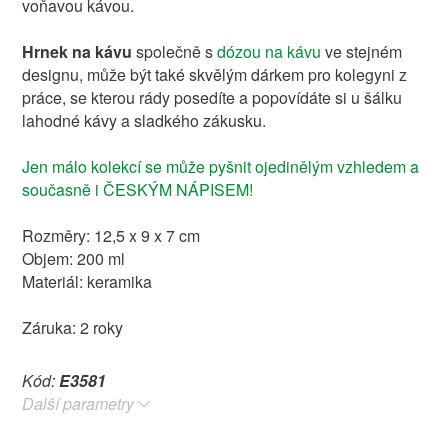
voňavou kávou.
Hrnek na kávu
společně s
dózou na kávu
ve stejném
designu, může být také skvělým dárkem pro kolegyni z
práce, se kterou rády posedíte a popovídáte si u šálku
lahodné kávy a sladkého zákusku.
Jen málo kolekcí se může pyšnit ojedinělým vzhledem a
současně i ČESKÝM NÁPISEM!
Rozměry: 12,5 x 9 x 7 cm
Objem: 200 ml
Materiál: keramika
Záruka: 2 roky
Kód:
E3581
Další parametry