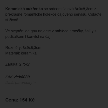
Keramická cukřenka
se srdcem fialová 8x9x8,3cm z
překrásné romantické kolekce čajového servisu. Oslaďte
si život!
Ve stejném deignu najdete v nabídce hrnečky, šálky s
podšálkem i konvici na čaj.
Rozměry: 8x9x8,3cm
Materiál: keramika
Záruka: 2 roky
Kód:
dek8030
Další parametry
Cena: 154 Kč