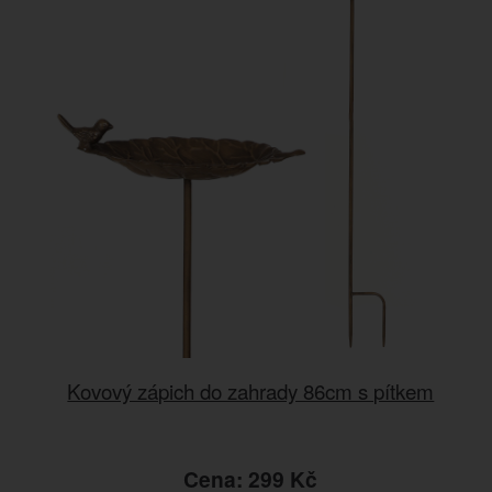
Kovový zápich do zahrady 86cm s pítkem
Cena: 299 Kč