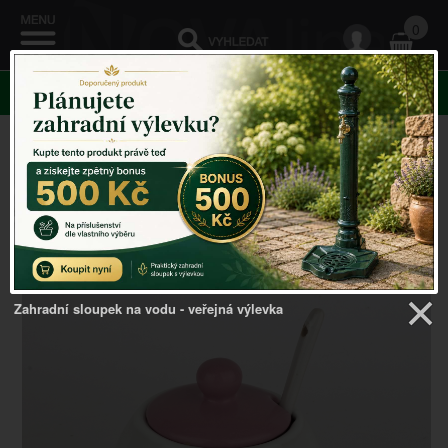
0
KATEGORIE
Venkovský domov
->
Doplňky do kuchyně
->
Keramická
cukřenka se srdcem fialová 8x9x8,3cm
Zahradní sloupek na vodu - veřejná výlevka