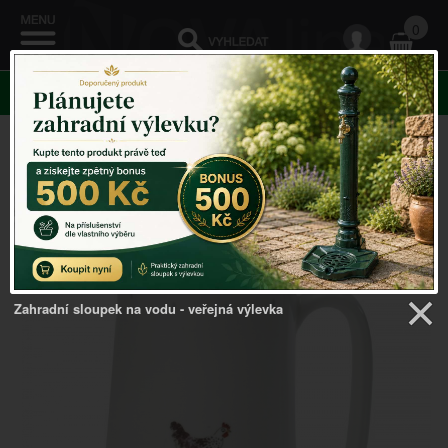
0
KATEGORIE
Venkovský domov
->
Doplňky do kuchyně
->
Konvička
slepičky Sophie Allport 13x8cm
Zahradní sloupek na vodu - veřejná výlevka