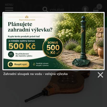
0
KATEGORIE
Venkovský domov
->
Ohniště a krby
->
Krbové
dmychadlo s ornamentem 48 x 20 cm
Zahradní sloupek na vodu - veřejná výlevka