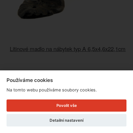
Litinové madlo na nábytek typ A 6,5x4,6x22,1cm
Cena: 149 Kč
Skladem
Používáme cookies
Doručíme do: 7.8.
Na tomto webu používáme soubory cookies.
Detail
Povolit vše
Detailní nastavení