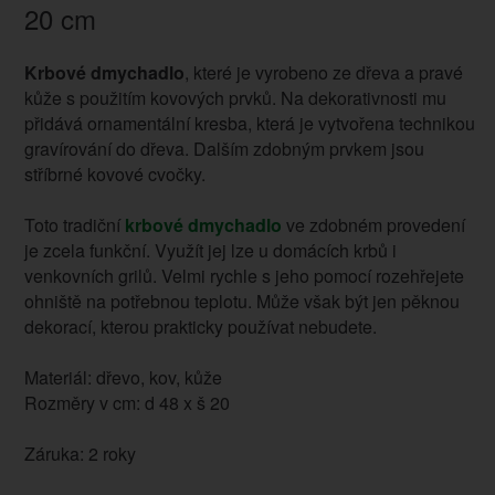
20 cm
Krbové dmychadlo
, které je vyrobeno ze dřeva a pravé
kůže s použitím kovových prvků. Na dekorativnosti mu
přidává ornamentální kresba, která je vytvořena technikou
gravírování do dřeva. Dalším zdobným prvkem jsou
stříbrné kovové cvočky.
Toto tradiční
krbové dmychadlo
ve zdobném provedení
je zcela funkční. Využít jej lze u domácích krbů i
venkovních grilů. Velmi rychle s jeho pomocí rozehřejete
ohniště na potřebnou teplotu. Může však být jen pěknou
dekorací, kterou prakticky používat nebudete.
Materiál: dřevo, kov, kůže
Rozměry v cm: d 48 x š 20
Záruka: 2 roky