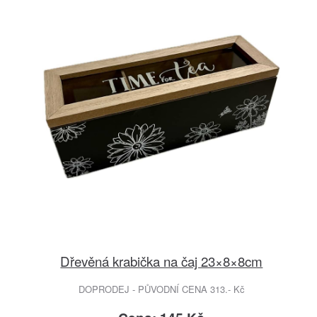
Dřevěná krabička na čaj 23×8×8cm
DOPRODEJ - PŮVODNÍ CENA 313.- Kč