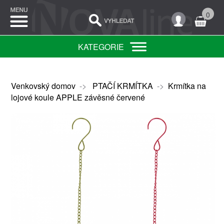
0
KATEGORIE
Venkovský domov
->
PTAČÍ KRMÍTKA
->
Krmítka na
lojové koule APPLE závěsné červené