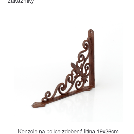
zákazníky
Konzole na police zdobená litina 19x26cm