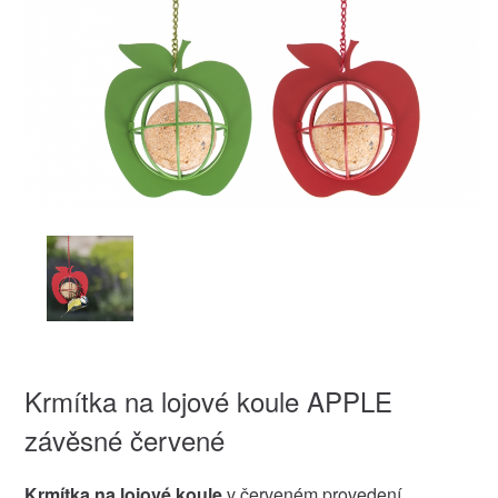
Krmítka na lojové koule APPLE
závěsné červené
Krmítka na lojové koule
v červeném provedení.