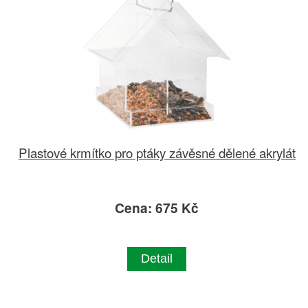
Plastové krmítko pro ptáky závěsné dělené akrylát
Cena: 675 Kč
Detail