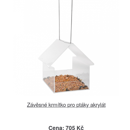
Závěsné krmítko pro ptáky akrylát
Cena: 705 Kč