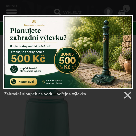
0
KATEGORIE
Venkovský domov
->
Recyklované sklo Portugal
-
>
Lahev na pití set 1l
Zahradní sloupek na vodu - veřejná výlevka