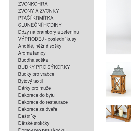
ZVONKOHRA
ZVONY A ZVONKY
PTAČÍ KRMÍTKA
SLUNEČNÍ HODINY
Dózy na brambory a zeleninu
VÝPRODEJ - poslední kusy
Andělé, něžné sošky
Aroma lampy
Buddha soška
BUDKY PRO SÝKORKY
Budky pro vrabce
Bytový textil
Dárky pro muže
Dekorace do bytu
Dekorace do restaurace
Dekorace za dveře
Deštníky
Dětské stoličky
Domov pro psa i kočku