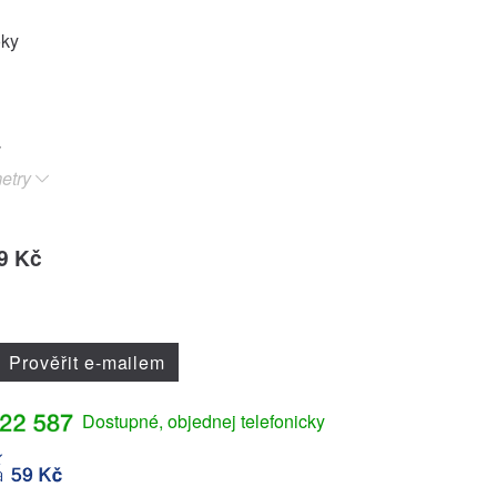
oky
etry
9 Kč
Prověřit e-mailem
Dostupné, objednej telefonicky