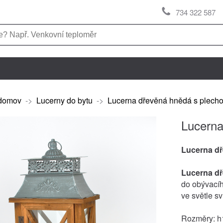
734 322 587
domov
->
Lucerny do bytu
->
Lucerna dřevěná hnědá s plecho
Lucerna
Lucerna d
Lucerna d
do obývacího
ve světle sv
Rozměry: h