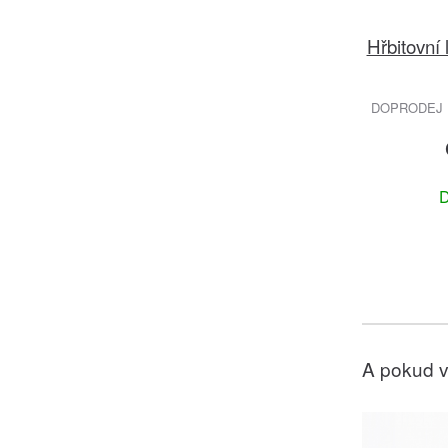
Hřbitovní
DOPRODEJ 
D
A pokud v