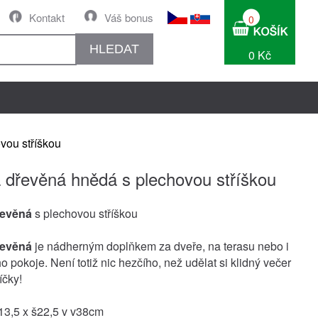
Kontakt
Váš bonus
0
HLEDAT
0 Kč
vou stříškou
 dřevěná hnědá s plechovou stříškou
řevěná
s plechovou stříškou
řevěná
je nádherným doplňkem za dveře, na terasu nebo i
 pokoje. Není totiž nic hezčího, než udělat si klidný večer
íčky!
13,5 x š22,5 v v38cm