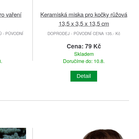
ro vaření
Keramiská miska pro kočky růžová
13,5 x 3,5 x 13,5 cm
 - PŮVODNÍ
DOPRODEJ - PŮVODNÍ CENA 135.- Kč
č
Cena: 79 Kč
Skladem
.
Doručíme do: 10.8.
Detail