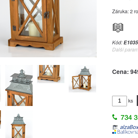
Záruka: 2 r
Kód:
E1035
Další param
Cena: 94
ks