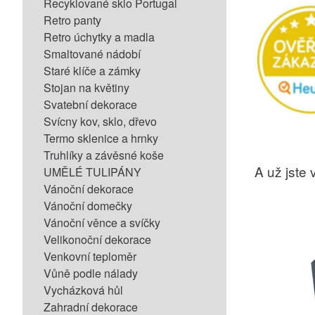
Recyklované sklo Portugal
Retro panty
Retro úchytky a madla
Smaltované nádobí
Staré klíče a zámky
Stojan na květiny
Svatební dekorace
Svícny kov, sklo, dřevo
Termo sklenice a hrnky
Truhlíky a závěsné koše
A už jste v
UMĚLÉ TULIPÁNY
Vánoční dekorace
Vánoční domečky
Vánoční věnce a svíčky
Velikonoční dekorace
Venkovní teploměr
Vůně podle nálady
Vycházková hůl
Zahradní dekorace