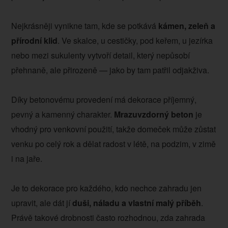
Nejkrásněji vynikne tam, kde se potkává
kámen, zeleň a
přírodní klid
. Ve skalce, u cestičky, pod keřem, u jezírka
nebo mezi sukulenty vytvoří detail, který nepůsobí
přehnaně, ale přirozeně — jako by tam patřil odjakživa.
Díky betonovému provedení má dekorace příjemný,
pevný a kamenný charakter.
Mrazuvzdorný beton
je
vhodný pro venkovní použití, takže domeček může zůstat
venku po celý rok a dělat radost v létě, na podzim, v zimě
i na jaře.
Je to dekorace pro každého, kdo nechce zahradu jen
upravit, ale dát jí
duši, náladu a vlastní malý příběh
.
Právě takové drobnosti často rozhodnou, zda zahrada