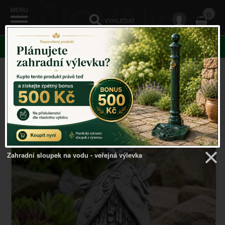
0
KATEGORIE
Venkovský domov
->
ZAHRADNÍ SOCHY
->
Malý
domeček, který dá zahradě příběh 24x13x10 cm
Zahradní sloupek na vodu - veřejná výlevka