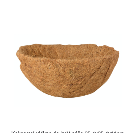
Kokosové vlákno do květináče 25,4x25,4x11cm