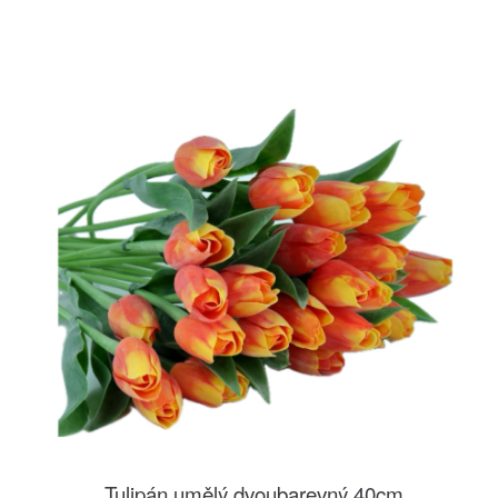
Tulipán umělý dvoubarevný 40cm