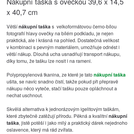
Nákupní taška s ovečkou 39,6 x 14,5
x 40,7 cm
Větší
nákupní taška
s velkoformátovou černo-bílou
fotografií hlavy ovečky na bílém podkladu, je nejen
praktická, ale i krásná na pohled. Dostatečná velikost
v kombinaci s pevným materiálem, umožňuje odnést i
větší nákup. Dlouhá ucha usnadňují transport nákupu,
díky tomu, že tašku lze nosit i na rameni.
Polypropylenová tkanina, ze které je tato
nákupní taška
ušita, se navíc snadno čistí, takže pokud při přepravě
nákupu něco vyteče, stačí tašku pouze opláchnout a
nechat uschnout.
Skvělá alternativa k jednorázovým igelitovým taškám,
které zbytečně zatěžují přírodu. Pěkná a kvalitní
nákupní
taška
, jistě potěší i jako milý a praktický dárek nejednoho
oslavence, který má rád zvířata.