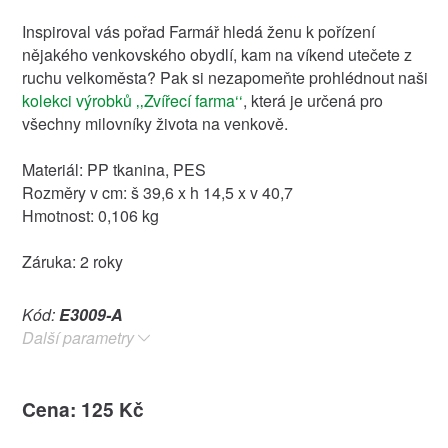
Inspiroval vás pořad Farmář hledá ženu k pořízení
nějakého venkovského obydlí, kam na víkend utečete z
ruchu velkoměsta? Pak si nezapomeňte prohlédnout naši
kolekci výrobků ‚‚Zvířecí farma‘‘
, která je určená pro
všechny milovníky života na venkově.
Materiál: PP tkanina, PES
Rozměry v cm: š 39,6 x h 14,5 x v 40,7
Hmotnost: 0,106 kg
Záruka: 2 roky
Kód:
E3009-A
Další parametry
Cena: 125 Kč