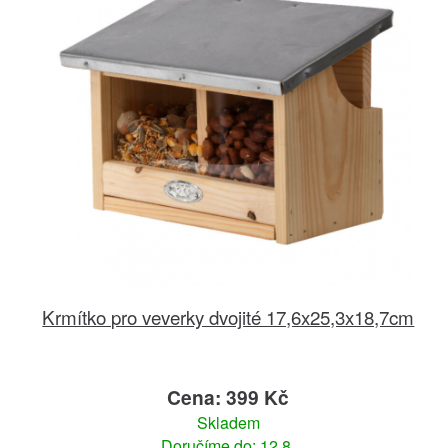
Krmítko pro veverky dvojité 17,6x25,3x18,7cm
Cena: 399 Kč
Skladem
Doručíme do: 12.8.