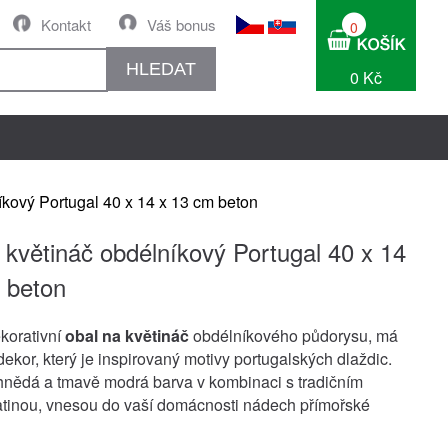
Kontakt
Váš bonus
0
HLEDAT
0 Kč
íkový Portugal 40 x 14 x 13 cm beton
 květináč obdélníkový Portugal 40 x 14
 beton
korativní
obal na květináč
obdélníkového půdorysu, má
dekor, který je inspirovaný motivy portugalských dlaždic.
 hnědá a tmavě modrá barva v kombinaci s tradičním
tinou, vnesou do vaší domácnosti nádech přímořské