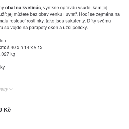
zný
obal na květináč
, vynikne opravdu všude, kam jej
yužít jej můžete bez obav venku i uvnitř. Hodí se zejména na
alu rostoucí rostlinky, jako jsou sukulenty. Díky svému
u se vejde na parapety oken a užší poličky.
ton
m: š 40 x h 14 x v 13
,027 kg
oky
etry
9 Kč