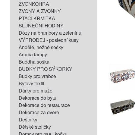
ZVONKOHRA
ZVONY A ZVONKY
PTAČÍ KRMÍTKA
SLUNEČNÍ HODINY
Dózy na brambory a zeleninu
VÝPRODEJ - poslední kusy
Andělé, něžné sošky
Aroma lampy
Buddha soška
BUDKY PRO SÝKORKY
Budky pro vrabce
Bytový textil
Dárky pro muže
Dekorace do bytu
Dekorace do restaurace
Dekorace za dveře
Deštníky
Dětské stoličky
Domov pro psa i kočku