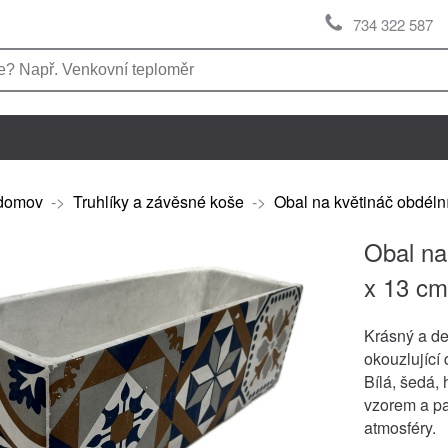
734 322 587
domov
->
Truhlíky a závěsné koše
->
Obal na květináč obdéln
Obal na
x 13 cm
Krásný a de
okouzlující 
Bílá, šedá,
vzorem a pa
atmosféry.