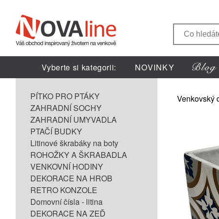
Vyberte si kategorii:
NOVINKY
PÍTKO PRO PTÁKY
Venkovský 
ZAHRADNÍ SOCHY
ZAHRADNÍ UMYVADLA
PTAČÍ BUDKY
Litinové škrabáky na boty
ROHOŽKY A ŠKRABADLA
VENKOVNÍ HODINY
DEKORACE NA HROB
RETRO KONZOLE
Domovní čísla - litina
DEKORACE NA ZEĎ