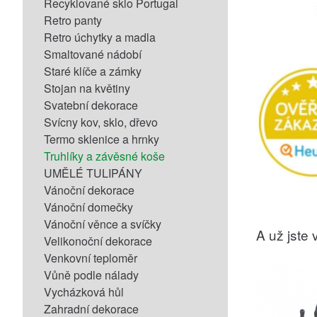
Recyklované sklo Portugal
Retro panty
Retro úchytky a madla
Smaltované nádobí
Staré klíče a zámky
Stojan na květiny
Svatební dekorace
Svícny kov, sklo, dřevo
Termo sklenice a hrnky
Truhlíky a závěsné koše
UMĚLÉ TULIPÁNY
Vánoční dekorace
Vánoční domečky
Vánoční věnce a svíčky
A už jste v
Velikonoční dekorace
Venkovní teploměr
Vůně podle nálady
Vycházková hůl
Zahradní dekorace