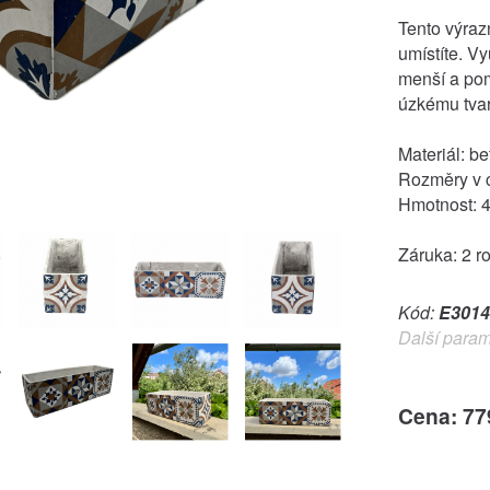
Tento výra
umístíte. V
menší a pom
úzkému tvar
Materiál: be
Rozměry v c
Hmotnost: 4
Záruka: 2 r
Kód:
E3014
Další param
Cena: 77