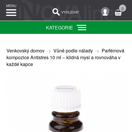
0
KATEGORIE
Venkovský domov
->
Vůně podle nálady
->
Parfémová
kompozice Antistres 10 ml – klidná mysl a rovnováha v
každé kapce