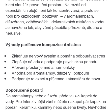
která slouží k provonění prostoru. Na rozdíl od
esenciálních olejů není tak koncentrovaná, a proto se
hodí pro každodenní používání – v aromalampách,
difuzérech, zvlhčovačích i dekorativních miskách s vodou.
Je navržena tak, aby vůně působila přirozeně, dlouho a
nerušivě.
Výhody parfémové kompozice Antistres
Zklidňuje nervový systém a pomáhá odbourávat stres
Zlepšuje náladu a podporuje psychickou pohodu
Provoní prostor jemně a harmonicky
Vhodná pro aromalampy, difuzéry i potpourri
Podporuje relaxaci a příjemnou atmosféru domova
Doporučené použití
Do aromalampy nebo difuzéru přidejte 3–5 kapek do
vody. Pro intenzivnější vůni můžete nakapat pár kapek na
porézní keramiku, kamínky nebo sušené květy. Nevhodné