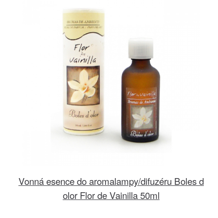
Vonná esence do aromalampy/difuzéru Boles d
olor Flor de Vainilla 50ml