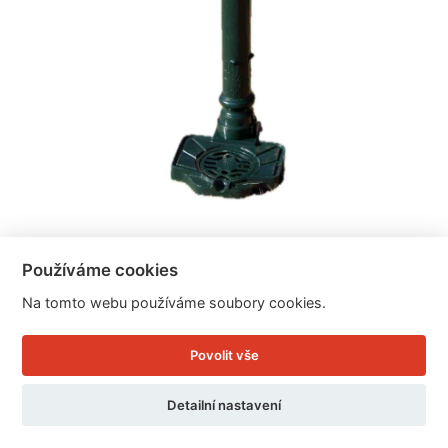
Zahradní výlevka s kohoutkem tmavě zelená 32 x
78 cm
Používáme cookies
Na tomto webu používáme soubory cookies.
Cena: 3.999 Kč
Povolit vše
Skladem
Doručíme do: 12.8.
Detailní nastavení