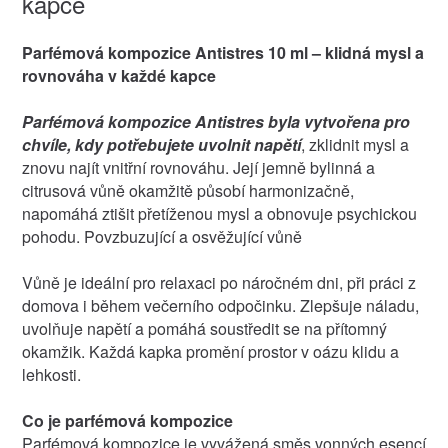
kapce
Parfémová kompozice Antistres 10 ml – klidná mysl a
rovnováha v každé kapce
Parfémová kompozice Antistres byla vytvořena pro
chvíle, kdy potřebujete uvolnit napětí
, zklidnit mysl a
znovu najít vnitřní rovnováhu. Její jemně bylinná a
citrusová vůně okamžitě působí harmonizačně,
napomáhá ztišit přetíženou mysl a obnovuje psychickou
pohodu. Povzbuzující a osvěžující vůně
Vůně je ideální pro relaxaci po náročném dni, při práci z
domova i během večerního odpočinku. Zlepšuje náladu,
uvolňuje napětí a pomáhá soustředit se na přítomný
okamžik. Každá kapka promění prostor v oázu klidu a
lehkosti.
Co je parfémová kompozice
Parfémová kompozice je vyvážená směs vonných esencí,